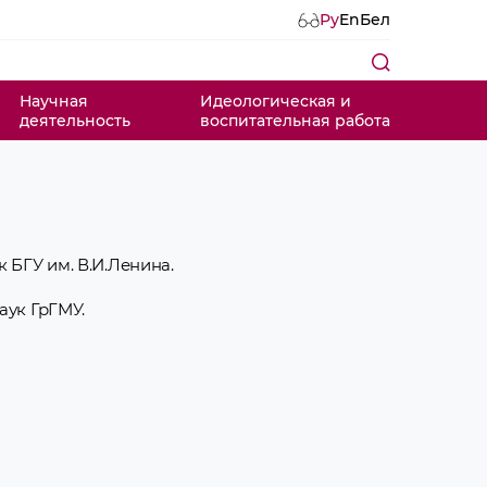
Ру
En
Бел
Научная
Идеологическая и
деятельность
воспитательная работа
к БГУ им. В.И.Ленина.
аук ГрГМУ.