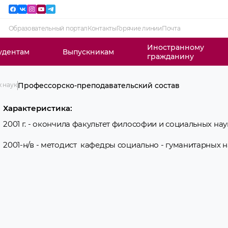
Образовательный портал
Контакты
Горячие линии
Почта
Иностранному
удентам
Выпускникам
гражданину
 наук
Профессорско-преподавательский состав
Характеристика:
2001 г. - окончила факультет философии и социальных нау
2001-н/в - методист кафедры социально - гуманитарных н