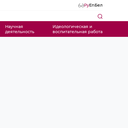
Ру
En
Бел
Научная
Идеологическая и
деятельность
воспитательная работа