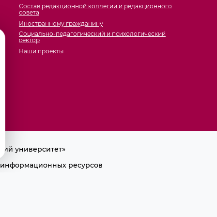
Состав редакционной коллегии и редакционного
совета
Иностранному гражданину
Социально-педагогический и психологический
сектор
Наши проекты
кий университет»
ра информационных ресурсов
лки на первоисточник.