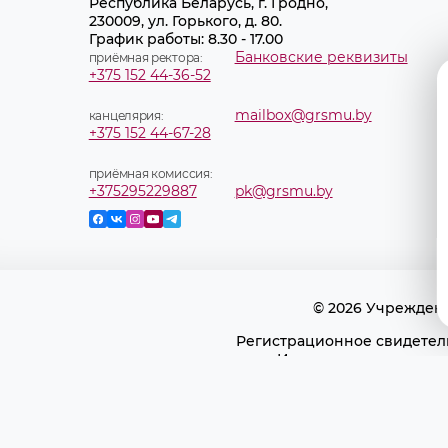
Республика Беларусь, г. Гродно,
230009, ул. Горького, д. 80.
График работы: 8.30 - 17.00
Банковские реквизиты
приёмная ректора:
+375 152 44-36-52
mailbox@grsmu.by
канцелярия:
+375 152 44-67-28
приёмная комиссия:
+375295229887
pk@grsmu.by
© 2026 Учрежден
Регистрационное свидетель
Использование матери