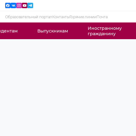
Образовательный портал
Контакты
Горячие линии
Почта
Иностранному
удентам
Выпускникам
гражданину