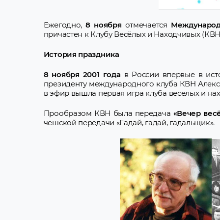
Ежегодно,
8 ноября
отмечается
Международ
причастен к Клубу Весёлых и Находчивых (КВН
История праздника
8 ноября 2001 года
в России впервые в ист
президенту международного клуба КВН Александ
в эфир вышла первая игра клуба веселых и на
Прообразом КВН была передача
«Вечер вес
чешской передачи «Гадай, гадай, гадальщик».