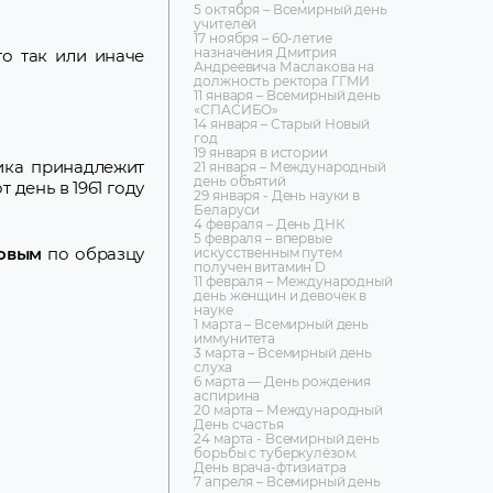
5 октября – Всемирный день
учителей
17 ноября – 60-летие
назначения Дмитрия
о так или иначе
Андреевича Маслакова на
должность ректора ГГМИ
11 января – Всемирный день
«СПАСИБО»
14 января – Старый Новый
год
19 января в истории
ика принадлежит
21 января – Международный
день объятий
 день в 1961 году
29 января - День науки в
Беларуси
4 февраля – День ДНК
5 февраля – впервые
овым
по образцу
искусственным путем
получен витамин D
11 февраля – Международный
день женщин и девочек в
науке
1 марта – Всемирный день
иммунитета
3 марта – Всемирный день
слуха
6 марта — День рождения
аспирина
20 марта – Международный
День счастья
24 марта - Всемирный день
борьбы с туберкулёзом.
День врача-фтизиатра
7 апреля – Всемирный день