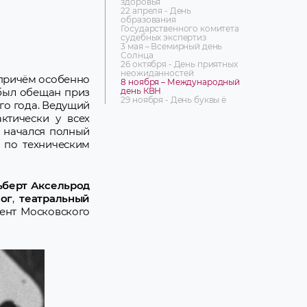
здоровья
22 апреля - День
образования
Государственного комитета
судебных экспертиз
3 мая – Всемирный день
Солнца
26 октября - День приятных
неожиданностей
 причём особенно
8 ноября – Международный
день КВН
 был обещан приз
29 ноября - День буквы ё
ого года. Ведущий
ктически у всех
, начался полный
 по техническим
ьберт Аксельрод
ог
,
театральный
дент Московского