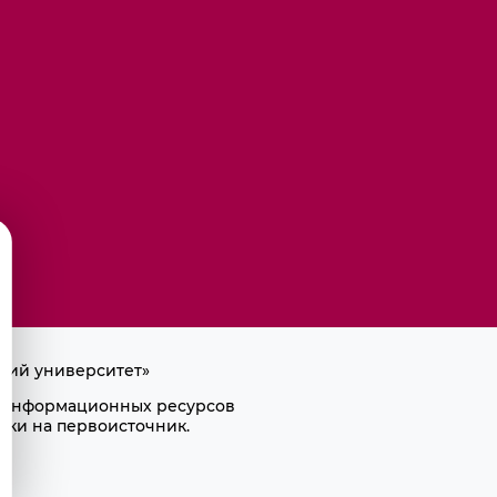
кий университет»
ра информационных ресурсов
лки на первоисточник.