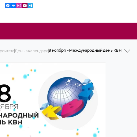
8 ноября – Международный день КВН
рситета
День в календаре
Фотогалерея дней в истории
2 февраля. Королева Бона Сфорца
14 марта. День православной книги
Врач, который не лечит, а исцеляет
19 августа – Всемирный день
фотографии
1 сентября – День знаний
3 сентября – Мужское в истории
3 сентября – Женское в истории
9 сентября – Международный день
красоты
1 октября в истории
5 октября – Всемирный день учителей
17 ноября – 60-летие назначения
Дмитрия Андреевича Маслакова на
должность ректора ГГМИ
11 января – Всемирный день «СПАСИБО»
14 января – Старый Новый год