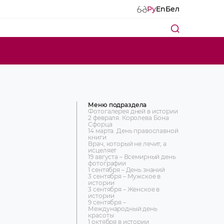
Ру
En
Бел
Меню подраздела
Фотогалерея дней в истории
2 февраля. Королева Бона
Сфорца
14 марта. День православной
книги
Врач, который не лечит, а
исцеляет
19 августа – Всемирный день
фотографии
1 сентября – День знаний
3 сентября – Мужское в
истории
3 сентября – Женское в
истории
9 сентября –
Международный день
красоты
1 октября в истории