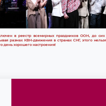
лючен в реестр всемирных праздников ООН, до сих 
ывая размах КВН-движения в странах СНГ, этого нельзя
то день хорошего настроения!