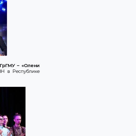
 ГрГМУ
–
«Олени
ВН в Республике