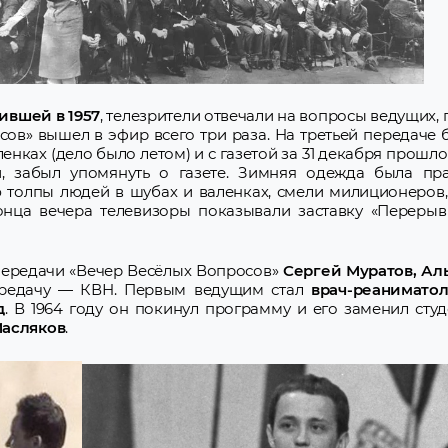
ившей в 1957
, телезрители отвечали на вопросы ведущих,
сов» вышел в эфир всего три раза. На третьей передаче
ленках (дело было летом) и с газетой за 31 декабря прошл
, забыл упомянуть о газете. Зимняя одежда была пра
ю толпы людей в шубах и валенках, смели милиционеров
онца вечера телевизоры показывали заставку «Перерыв
 передачи «Вечер Весёлых Вопросов»
Сергей Муратов, Ал
ередачу — КВН. Первым ведущим стал
врач-реаниматол
д
. В 1964 году он покинул программу и его заменил сту
Масляков
.