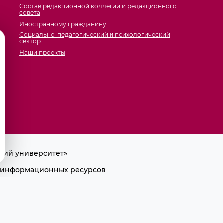
Состав редакционной коллегии и редакционного
совета
Иностранному гражданину
Социально-педагогический и психологический
сектор
Наши проекты
кий университет»
ра информационных ресурсов
лки на первоисточник.