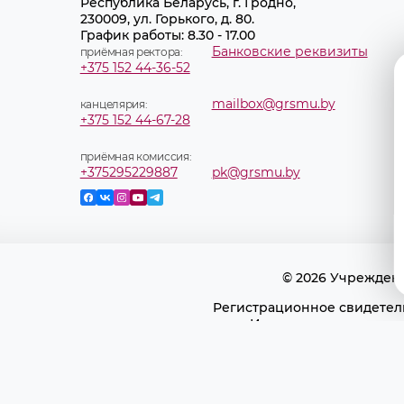
Республика Беларусь, г. Гродно,
230009, ул. Горького, д. 80.
График работы: 8.30 - 17.00
Банковские реквизиты
приёмная ректора:
+375 152 44-36-52
mailbox@grsmu.by
канцелярия:
+375 152 44-67-28
приёмная комиссия:
+375295229887
pk@grsmu.by
© 2026 Учрежден
Регистрационное свидетель
Использование матери