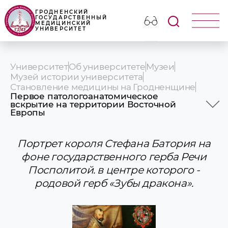
ГРОДНЕНСКИЙ
ГОСУДАРСТВЕННЫЙ
МЕДИЦИНСКИЙ
УНИВЕРСИТЕТ
Университет
Об университете
Музеи
Музей истории университета
Становление медицины на Гродненщине
Первое патологоанатомическое
вскрытие на территории Восточной
Европы
Первое патологоанатомическое
вскрытие на территории Восточной
Европы
Портрет короля Стефана Батория на
Гродненская медицинская академия
фоне государственного герба Речи
Гродненская школа повитух
Прошлое университета сквозь призму
Посполитой. в центре которого -
объектива
родовой герб «Зубы дракона».