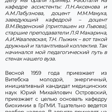
делу мы брали пример. Работали на
кафедре ассистенты: Л.Н.Аксенова и
А.М.Лабузнова, доцент М.М.Макуха,
заведующий кафедрой – доцент
В.М.Веденский (приглашен из Львова),
старшие преподаватели Л.Я Макарина,
А.И.Жвалевская, Т.Н. Пыжик – вот такой
дружный и талантливый коллектив. Так
начинался мой педагогический путь в
стенах нашего вуза.
Весной 1959 года приезжает из
Витебска молодой, энергичный,
инициативный кандидат медицинских
наук Юрий Михайлович Островский,
приезжает с целью основать кафедру
биохимии в ГрГМИ. Тщательно ведется
подбор кадров. В августе приходят на