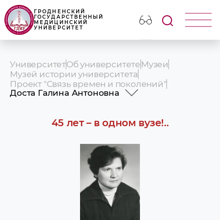
ГРОДНЕНСКИЙ
ГОСУДАРСТВЕННЫЙ
МЕДИЦИНСКИЙ
УНИВЕРСИТЕТ
Университет
Об университете
Музеи
Музей истории университета
Проект "Связь времен и поколений"
Доста Галина Антоновна
Бритов Иван Васильевич
Бойко Вячеслав Александрович
45 лет – в одном вузе!..
Борец Валентина Максимовна
Васильев Владимир Семёнович
Гальцев Владимир Андреевич
Гельберг Илья Самуилович
Доста Галина Антоновна
Жмакин Игорь Константинович
Зобнинская Антонина Дмитриевна
Калкун Владимир Рудольфович
Колесов Михаил Александрович
Колокольников Виктор Тимофеевич