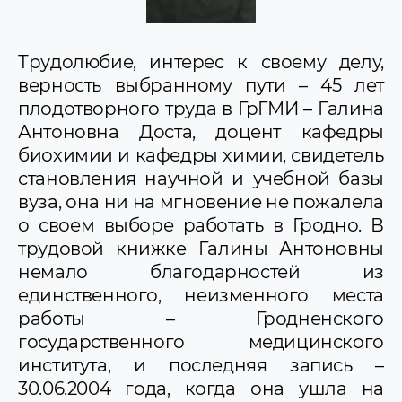
Лозовский Ришард Гжегжогович
Лукашик Николай Константинович
Лукьянова Лидия Ивановна
Трудолюбие, интерес к своему делу,
Мажуль Михаил Михайлович
верность выбранному пути – 45 лет
Маслаков Дмитрий Андреевич
плодотворного труда в ГрГМИ – Галина
Мацкевич Болеслав Иосифович
Мирончик Иван Фомич
Антоновна Доста, доцент кафедры
Обухов Геннадий Алексеевич
биохимии и кафедры химии, свидетель
Петлицкий Сергей Иосифович
становления научной и учебной базы
Подофёдов Семён Феофанович
Позняк Станислав Брониславович
вуза, она ни на мгновение не пожалела
Пронько-Машерова Ольга Мироновна
о своем выборе работать в Гродно. В
Ракуть Виталий Степанович
трудовой книжке Галины Антоновны
Реутов Пётр Сергеевич
Туревский Абрам Аркадьевич
немало благодарностей из
единственного, неизменного места
работы – Гродненского
государственного медицинского
института, и последняя запись
–
30.06.2004 года, когда она ушла на