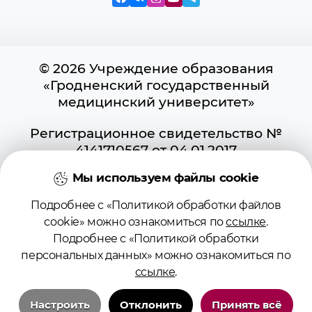
© 2026 Учреждение образования
«Гродненский государственный
медицинский университет»
Регистрационное свидетельство №
4141710567 от 04.01.2017
Государственного регистра
Мы используем файлы cookie
информационных ресурсов
Использование материалов сайта
Подробнее с «Политикой обработки файлов
возможно при условии указания
cookie» можно ознакомиться по
ссылке
.
активной ссылки на первоисточник.
Подробнее с «Политикой обработки
Положение о защите информации
персональных данных» можно ознакомиться по
Политика в отношении обработки
ссылке
.
cookies
Политика видеонаблюдения
Настроить
Отклонить
Принять всё