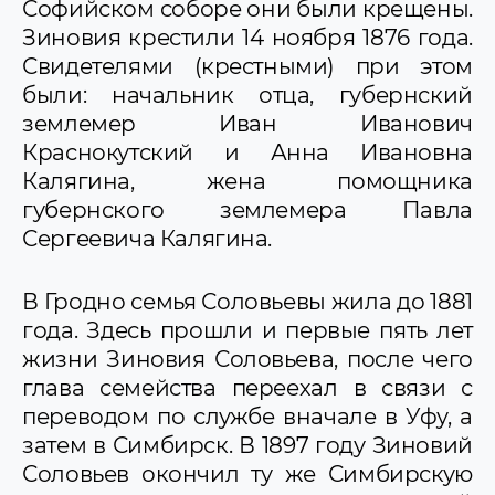
Софийском соборе они были крещены.
советского здравоохранения
Доктор В.Л. Теплиц - главный хирург
Зиновия крестили 14 ноября 1876 года.
первого военно-морского госпиталя
Свидетелями (крестными) при этом
СССР
были: начальник отца, губернский
Терешков Павел Ефимович - главный
землемер Иван Иванович
акушер-гинеколог Гродненской области
Доктор Ф.Ф. Ульрих - врач,
Краснокутский и Анна Ивановна
общественный деятель и
Калягина, жена помощника
благотворитель
губернского землемера Павла
Врач-терапевт Шапиро Генрих
Александрович
Сергеевича Калягина.
Профессор И.Ю.Тарасевич, лечивший
поэта Андрея Белого
В Гродно семья Соловьевы жила до 1881
Доктор В.Д.Гинденбург, лечащий врач
великого композитора М.И.Глинки
года. Здесь прошли и первые пять лет
Офтальмолог И.В. Костенич, вернувший
жизни Зиновия Соловьева, после чего
зрение известному ученому Д.И.
глава семейства переехал в связи с
Менделееву
переводом по службе вначале в Уфу, а
затем в Симбирск. В 1897 году Зиновий
Соловьев окончил ту же Симбирскую