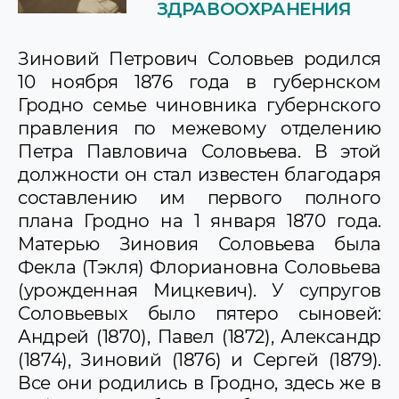
ЗДРАВООХРАНЕНИЯ
Профессор И.В. Заблудовский -
основатель классического массажа
Доктор Е.Ф. Калитовский (1896-1980) –
Зиновий Петрович Соловьев родился
основатель курортологии в Беларуси
10 ноября 1876 года в губернском
Кемарский К.С. - лекарь с "отличием"
Гродно семье чиновника губернского
Коренчевский В.Г. - выдающийся патолог,
геронтолог, фармаколог и бактериолог
правления по межевому отделению
Косицкий В.И. - наш земляк, хирург-
Петра Павловича Соловьева. В этой
ортопед
должности он стал известен благодаря
Гродненский «Народный лекарь» и
общественный деятель Василий
составлению им первого полного
Васильевич Кошелев
плана Гродно на 1 января 1870 года.
Пропагандист физических методов
Матерью Зиновия Соловьева была
лечения и "Герой труда" - наш земляк В.С.
Фекла (Тэкля) Флориановна Соловьева
Пирусский
Профессор Г.А. Полюта - талантливый
(урожденная Мицкевич). У супругов
врач и ветеринар
Соловьевых было пятеро сыновей:
Президент «Общества врачей
Андрей (1870), Павел (1872), Александр
Гродненской губернии», доктор
Александр Федорович Рейпольский
(1874), Зиновий (1876) и Сергей (1879).
Соловьев З.П. - губернский врач-
Все они родились в Гродно, здесь же в
эпидемиолог и основоположник