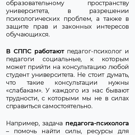
образовательному пространству
Одаренная молодежь
университета, в разрешении
Семейное воспитание. Студенческим
семьям
психологических проблем, а также в
Для Вас, родители!
защите прав и законных интересов
Временная трудовая занятость студентов
обучающихся.
в свободное время от учебы и в период
летних каникул
Правовое просвещение
В СППС работают
педагог-психолог и
Пропаганда ЗОЖ
педагоги социальные, к которым
Визуальные информационные
материалы
может прийти на консультацию любой
студент университета. Не стоит думать,
что такие консультации нужны
«слабакам». У каждого из нас бывают
трудности, с которыми мы не в силах
справиться самостоятельно.
Например, задача
педагога-психолога
– помочь найти силы, ресурсы для