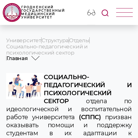
ГРОДНЕНСКИЙ
ГОСУДАРСТВЕННЫЙ
МЕДИЦИНСКИЙ
УНИВЕРСИТЕТ
Университет
Структура
Отделы
Социально-педагогический и
психологический сектор
Главная
Главная
График работы. Контакты
СОЦИАЛЬНО-
Сотрудники
ПЕДАГОГИЧЕСКИЙ И
Запись на консультацию к педагогу-
ПСИХОЛОГИЧЕСКИЙ
психологу
СЕКТОР
отдела по
Информация психолога
Электронный ресурс педагога-психолога
идеологической и воспитательной
Мигуро В.В.
работе университета
(СППС)
призван
Useful information for students
оказывать помощи и поддержку
В помощь куратору и преподавателю
Обращение к педагогу социальному
студентам в их адаптации к
Социальная поддержка студентов