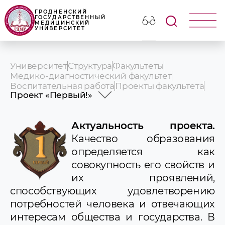
ГРОДНЕНСКИЙ
ГОСУДАРСТВЕННЫЙ
МЕДИЦИНСКИЙ
УНИВЕРСИТЕТ
Университет
Структура
Факультеты
Медико-диагностический факультет
Воспитательная работа
Проекты факультета
Проект «Первый!»
Проект «Мода на здоровье!»
Проект «Первый!»
Актуальность проекта.
Проект « Victorina´s secret»
Качество образования
Проект « МЫ УМЕЕМ»
определяется как
Проект "Азбука диагноста"
совокупность его свойств и
Проект "Фарбы роднага краю"
Проект «Okay, диагносты»
их проявлений,
Проект «КиноКультура»
способствующих удовлетворению
Проект "Шаг вперед"
потребностей человека и отвечающих
Волонтерский отряд «ДОБРОволец»
интересам общества и государства. В