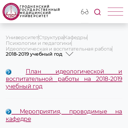
ГРОДНЕНСКИЙ
ГОСУДАРСТВЕННЫЙ
МЕДИЦИНСКИЙ
УНИВЕРСИТЕТ
Университет
Структура
Кафедры
Психологии и педагогики
Идеологическая и воспитательная работа
2018-2019 учебный год
2025-2026 учебный год
2024-2025 учебный год
План идеологической и
2023-2024 учебный год
воспитательной работы на 2018-2019
2022-2023 учебный год
учебный год
2021-2022 учебный год
2020-2021 учебный год
2019-2020 учебный год
2018-2019 учебный год
2017-2018 учебный год
Мероприятия, проводимые на
2016-2017 учебный год
кафедре
2015-2016 учебный год
2014-2015 учебный год