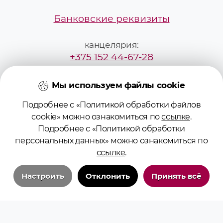
Банковские реквизиты
канцелярия:
+375 152 44-67-28
mailbox@grsmu.by
Мы используем файлы cookie
Подробнее с «Политикой обработки файлов
приёмная комиссия:
cookie» можно ознакомиться по
ссылке
.
+375295229887
Подробнее с «Политикой обработки
персональных данных» можно ознакомиться по
pk@grsmu.by
ссылке
.
Настроить
Отклонить
Принять всё
Технические/системные куки-файлы
Необходимы для основных функций сайта и обеспечения бесперебойной
работы пользователя на сайте. Всегда включены.
© 2026 Учреждение образования