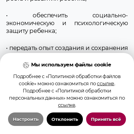
• обеспечить социально-
экономическую и психологическую
защиту ребенка;
• передать опыт создания и сохранения
семьи, воспитания в ней детей и
отношения к старшим;
Мы используем файлы cookie
Подробнее с «Политикой обработки файлов
• научить детей полезным прикладным
cookie» можно ознакомиться по
ссылке
.
навыкам и умениям, направленным на
Подробнее с «Политикой обработки
самообслуживание и помощь близким;
персональных данных» можно ознакомиться по
ссылке
.
• воспитать чувство собственного
достоинства, ценности собственного
Настроить
Отклонить
Принять всё
«я».
Технические/системные куки-файлы