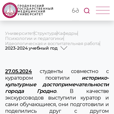
ГРОДНЕНСКИЙ
ГОСУДАРСТВЕННЫЙ
МЕДИЦИНСКИЙ
УНИВЕРСИТЕТ
Университет
Структура
Кафедры
Психологии и педагогики
Идеологическая и воспитательная работа
2023-2024 учебный год
2025-2026 учебный год
2024-2025 учебный год
2023-2024 учебный год
27.05.2024
студенты совместно с
2022-2023 учебный год
куратором посетили
историко-
2021-2022 учебный год
2020-2021 учебный год
культурные достопримечательности
2019-2020 учебный год
города Гродно
. В качестве
2018-2019 учебный год
экскурсоводов выступили куратор и
2017-2018 учебный год
2016-2017 учебный год
сами обучающиеся, они подготовили и
2015-2016 учебный год
поделились друг с другом
2014-2015 учебный год