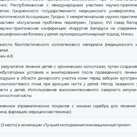
нск; Республиканская с международным участием научно-практиче
етию Гродненского государственного медицинского университета, 
ологической Ассоциации, Гродно; V межрегиональная научно-практиче
астием «Актуальные проблемы педиатрии», Гродно; XVI съезд бело
научно-практическая конференция «Хирургия Беларуси на современн
ая рефлюксная болезнь у детей: мультидисциплинарный подход, Минск.
вности биопластического коллагенового материала (медицинского 
етей.
кин А.В.
результатов лечения детей с хроническим колостазом, путем создани
мбулаторных условиях и анкетирования после проведенного лечени
одушки в области донорского участка кожи перед забором аутотранс
околоногтевого ложа при вросшем ногте у детей; Метод лазерного
асти у детей; Использование высокоинтенсивного лазерного излуче
и костной кисты.
ременное атравматическое покрытие с ионами серебра для лечения
на, фармация, медицинская техника»)
р (3 место) в номинации «Лучший молодежный инновационный проект».