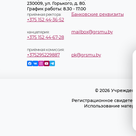
230009, ул. Горького, д. 80.
График работы: 8.30 - 17.00
Банковские реквизиты
приёмная ректора:
+375 152 44-36-52
mailbox@grsmu.by
канцелярия:
+375 152 44-67-28
приёмная комиссия:
+375295229887
pk@grsmu.by
© 2026 Учрежден
Регистрационное свидетель
Использование матери