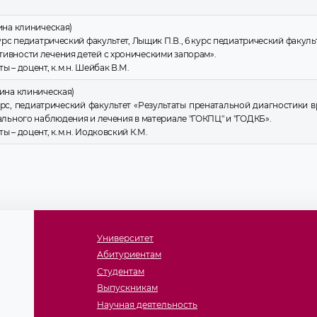
ина клиническая)
урс педиатрический факультет, Лыщик П.В., 6 курс педиатрический факульт
ивности лечения детей с хроническими запорам».
 – доцент, к.м.н. Шейбак В.М.
ина клиническая)
курс, педиатрический факультет «Результаты пренатальной диагностики
ального наблюдения и лечения в материале "ГОКПЦ" и "ГОДКБ».
ы – доцент, к.м.н. Иодковский К.М.
Университет
Абитуриентам
Студентам
Выпускникам
Научная деятельность