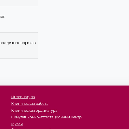
ет.
 врожденных пороков
Интернатура
Клиническая работа
Клиническая ординатура
Симуляционно-аттестационный центр
Музеи