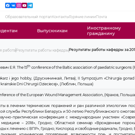
Образовательный портал
Контакты
Горячие линии
Почта
Иностранному
удентам
Выпускникам
гражданину
Результаты работы кафедры за 201
я работа
Результаты работы кафедры
Результаты работы кафедры за 2019
Результаты работы кафедры за 2018
th
Результаты работы кафедры за 2017
евич Е.Я. The 15
conference of the Baltic association of paediatric surgeons (
Результаты работы кафедры за 2016
Результаты работы кафедры за 2015
arz i jego hobby, (Друскининкай, Литва); II Sympozjum «Chirurgia gonad u
krainskie Dni Chirurgii Dzieciecej», (Люблин, Польша)
ference of the European Wound Management Association, (Краков, Польша)
ты в лечении термических поражений и ран различной этиологии» по
ой службы Республики Беларусь и 50-летию Республиканского ожогово
научно-практическая конференция с международным участием «Совр
 медицине – 2018», Гродно; Областной семинар «Врожденные пороки
ды к лечению с ВПР», Гродно; Кислород и свободные радикалы, Гродно
 дыхания: клинические проявления, возможности пре- и постнатал