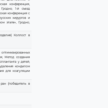
ская конференция,
Гродно; 1-й съезд
ская конференция с
русских хирургов и
ом этапе», Гродно;
изделия) Коллост в
я оптимизированных
я; Метод создания
плантанта у детей;
 удаления кондилом
ния для коагуляции
 ран (победитель в