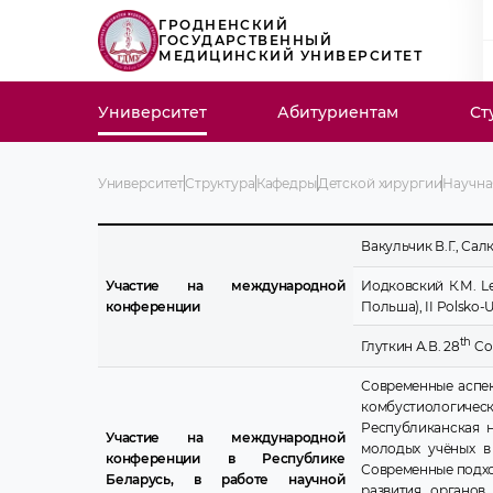
ГРОДНЕНСКИЙ
ГОСУДАРСТВЕННЫЙ
МЕДИЦИНСКИЙ УНИВЕРСИТЕТ
Университет
Абитуриентам
Ст
Университет
Структура
Кафедры
Детской хирургии
Научна
Вакульчик В.Г., Салк
Участие на международной
Иодковский К.М. Lek
конференции
Польша), II Polsko-U
th
Глуткин А.В. 28
Con
Современные аспек
комбустиологическ
Республиканская 
Участие на международной
молодых учёных в
конференции в Республике
Современные подхо
Беларусь, в работе научной
развития органов