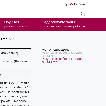
Ру
En
Бел
Научная
Идеологическая и
деятельность
воспитательная работа
8 год
 год
 год
Меню подраздела
 год
Результаты работы кафедры
Рига, Латвия);
за 2019 год
 год
Результаты работы кафедры
 год
 dzieci», (Белосток,
за 2018 год
.
священной 70-летию
го центра, Минск; V
еменные достижения
 развития у детей.
; Врожденные пороки
ьной диагностики и