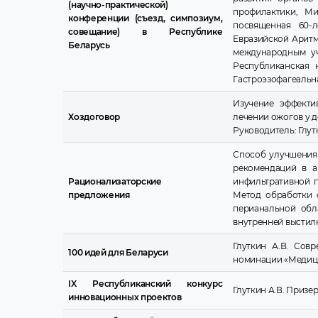
(научно-практической)
профилактики, Ми
конференции (съезд, симпозиум,
посвященная 60-л
совещание) в Республике
Евразийской Аритм
Беларусь
международным уч
Республиканская 
Гастроэзофагеальн
Изучение эффекти
Хоздоговор
лечении ожогов у д
Руководитель: Глут
Способ улучшения 
рекомендаций в а
Рационализаторские
инфильтративной п
предложения
Метод обработки 
перианальной обл
внутренней выстилк
Глуткин А.В. Сов
100 идей для Беларуси
номинации «Медици
IX
Республиканский конкурс
Глуткин А.В. Призе
инновационных проектов