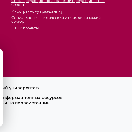
Состав редакционной коллегии и редакционного
совета
Иностранному гражданину
Социально-педагогический и психологический
сектор
Наши проекты
кий университет»
ра информационных ресурсов
лки на первоисточник.