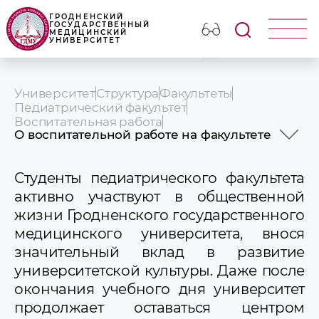
ГРОДНЕНСКИЙ
ГОСУДАРСТВЕННЫЙ
МЕДИЦИНСКИЙ
УНИВЕРСИТЕТ
Университет
Структура
Факультеты
Педиатрический факультет
Воспитательная работа
О воспитательной работе на факультете
О воспитательной работе на факультете
Кураторы факультета
Студенты педиатрического факультета
Проекты педиатрического факультета
активно участвуют в общественной
Студенческая жизнь
жизни Гродненского государственного
медицинского университета, внося
значительный вклад в развитие
университетской культуры. Даже после
окончания учебного дня университет
продолжает оставаться центром