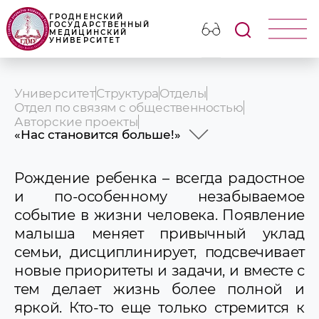
ГРОДНЕНСКИЙ
ГОСУДАРСТВЕННЫЙ
МЕДИЦИНСКИЙ
УНИВЕРСИТЕТ
Университет
Структура
Отделы
Отдел по связям с общественностью
Авторские проекты
«Нас становится больше!»
Женщины, победившие войну: истории
мужества сотрудниц ГрГМУ
Рождение ребенка – всегда радостное
Женский код медицины
и по-особенному незабываемое
Выпускники ГрГМУ
событие в жизни человека. Появление
Секреты ГрГМУ. Гид по музеям вуза
малыша меняет привычный уклад
Одно слово – целая история
Год благоустройства в ГрГМУ
семьи, дисциплинирует, подсвечивает
Неделя родительской любви в ГрГМУ
новые приоритеты и задачи, и вместе с
Мисс и Мистер Студенчества ГрГМУ
тем делает жизнь более полной и
Большой повод поздравить. Юбиляры
вуза
яркой. Кто-то еще только стремится к
Жизнь коллектива ГрГМУ