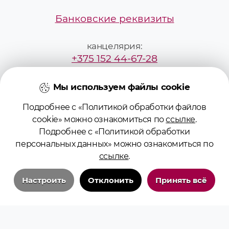
Банковские реквизиты
канцелярия:
+375 152 44-67-28
mailbox@grsmu.by
Мы используем файлы cookie
Подробнее с «Политикой обработки файлов
приёмная комиссия:
cookie» можно ознакомиться по
ссылке
.
+375295229887
Подробнее с «Политикой обработки
персональных данных» можно ознакомиться по
pk@grsmu.by
ссылке
.
Настроить
Отклонить
Принять всё
Технические/системные куки-файлы
Необходимы для основных функций сайта и обеспечения бесперебойной
работы пользователя на сайте. Всегда включены.
© 2026 Учреждение образования