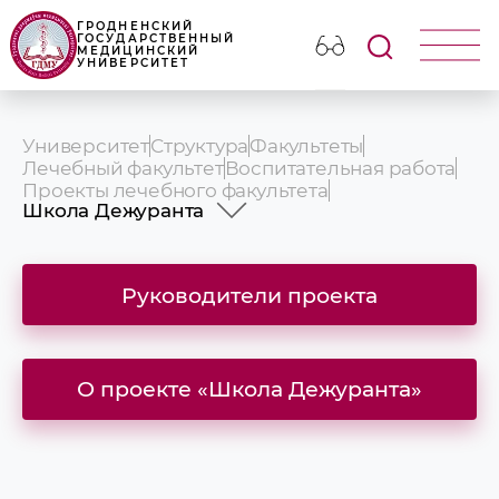
ГРОДНЕНСКИЙ
ГОСУДАРСТВЕННЫЙ
МЕДИЦИНСКИЙ
УНИВЕРСИТЕТ
Университет
Структура
Факультеты
Лечебный факультет
Воспитательная работа
Проекты лечебного факультета
Школа Дежуранта
Школа абитуриента
Школа Дежуранта
Руководители проекта
Проект «Школа Интерниста»
Интеллектуальная игра ScienceQuiz
Волонтерское движение
Проект «Палаючыя вочы»
Проект «ДЕБАТЫ»
О проекте «Школа Дежуранта»
Научный клуб соуправления лечебного
факультета «Анатом»
Научный клуб соуправления лечебного
факультета «Призвание»
Проект LightMed