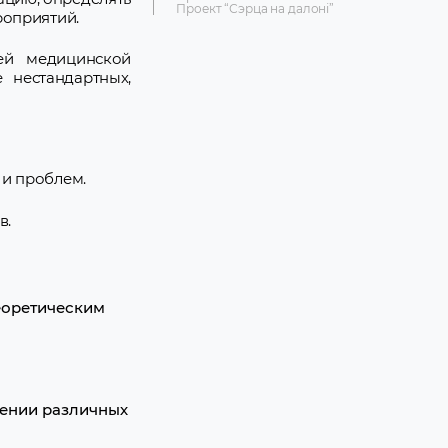
Проект “Сэрца на далоні”
роприятий.
ей медицинской
 нестандартных,
 и проблем.
в.
еоретическим
чении различных