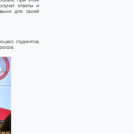
олучат ответы и
авыки для своей
цесс студентов,
росов.