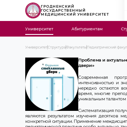
ГРОДНЕНСКИЙ
ГОСУДАРСТВЕННЫЙ
МЕДИЦИНСКИЙ УНИВЕРСИТЕТ
Университет
Абитуриентам
Ст
Университет
Структура
Факультеты
Педиатрический факул
Проблема и актуальн
двери»
Современная прог
интенсивностью и зн
нередко остаются во
время, многие препо
уникальным талантом 
Систематизация полу
являются результатом изучения десятков м
конкретной ситуации. Применение междисци
педиатрической практике особо актуально, так