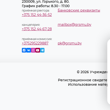
230009, ул. Горького, д. 80.
График работы: 8.30 - 17.00
Банковские реквизиты
приёмная ректора:
+375 152 44-36-52
mailbox@grsmu.by
канцелярия:
+375 152 44-67-28
приёмная комиссия:
+375295229887
pk@grsmu.by
© 2026 Учрежден
Регистрационное свидетель
Использование матери