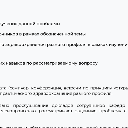
изучения данной проблемы
очников в рамках обозначенной темы
о здравоохранения разного профиля в рамках изучени
ких навыков по рассматриваемому вопросу
а (семинар, конференция, встречи по принципу «откры
 практического здравоохранения разного профиля.
вано прослушивание докладов сотрудников кафедр 
целенаправленно рассматривают заданную проблему с
их случаев и обсуждение возможных путей решения пр