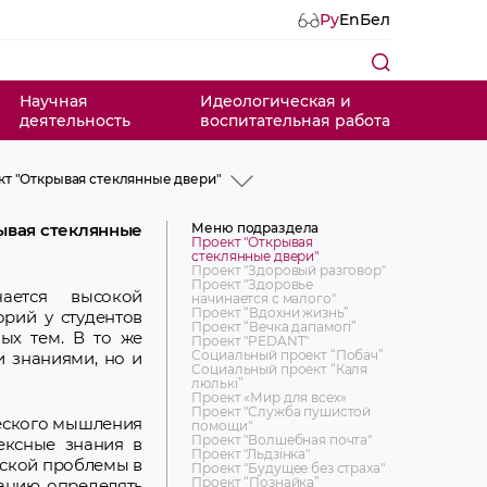
Ру
En
Бел
Научная
Идеологическая и
деятельность
воспитательная работа
т "Открывая стеклянные двери"
т "Открывая стеклянные двери"
т "Здоровый разговор"
Меню подраздела
ывая стеклянные
т "Здоровье начинается с малого"
Проект "Открывая
стеклянные двери"
т “Вдохни жизнь”
Проект "Здоровый разговор"
т “Вечка дапамогi”
Проект "Здоровье
кт "PEDANT"
ается высокой
начинается с малого"
льный проект “Побач”
Проект “Вдохни жизнь”
рий у студентов
льный проект “Каля люлькі”
Проект “Вечка дапамогi”
ых тем. В то же
т «Мир для всех»
Проект "PEDANT"
Социальный проект “Побач”
кт "Служба пушистой помощи"
и знаниями, но и
Социальный проект “Каля
т "Волшебная почта"
люлькі”
т "Льдзінка"
Проект «Мир для всех»
т "Будущее без страха"
Проект "Служба пушистой
т “Познайка”
ческого мышления
помощи"
т “Сэрца на далоні”
Проект "Волшебная почта"
ексные знания в
Проект "Льдзінка"
ской проблемы в
Проект "Будущее без страха"
Проект “Познайка”
уацию, определять