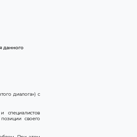
я данного
того диалога») с
и специалистов
 позиции своего
облем. При этом