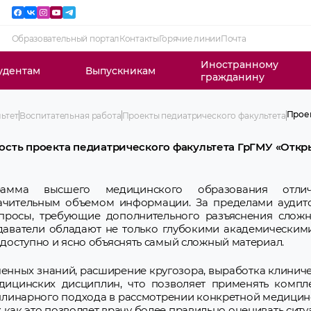
Образовательный портал
Контакты
Горячие линии
Почта
Иностранному
удентам
Выпускникам
гражданину
Проек
ьтет
Воспитательная работа
Проекты педиатрического факультета
Проек
Проек
ость проекта педиатрического факультета ГрГМУ «Откр
Проек
Проек
Проек
Прое
рамма высшего медицинского образования отлич
Социа
ачительным объемом информации. За пределами аудито
Социа
просы, требующие дополнительного разъяснения сложн
Проек
Прое
даватели обладают не только глубокими академическим
Проек
доступно и ясно объяснять самый сложный материал.
Проек
Проек
Проек
ченных знаний, расширение кругозора, выработка клини
Проек
едицинских дисциплин, что позволяет применять компл
плинарного подхода в рассмотрении конкретной медицин
 как это позволяет врачу более правильно оценивать сит