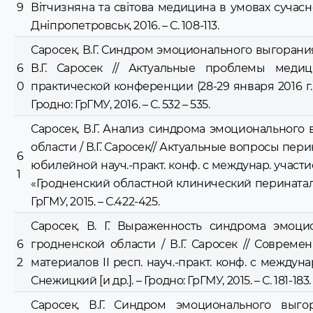
9
Вiтчизняна та свiтова медицина в умовах сучаснос
Днiпропетровськ, 2016. – С. 108-113.
Саросек, В.Г. Синдром эмоционального выгорани
6
В.Г. Саросек // Актуальные проблемы меди
0
практической конференции (28-29 января 2016 г.)
Гродно: ГрГМУ, 2016. – С. 532 – 535.
Саросек, В.Г. Анализ синдрома эмоционального
области / В.Г. Саросек// Актуальные вопросы перина
6
юбилейной науч.-практ. конф. с междунар. учас
1
«Гродненский областной клинический перинатальный
ГрГМУ, 2015. – С.422-425.
Саросек, В. Г. Выраженность синдрома эмоц
6
гродненской области / В.Г. Саросек // Соврем
2
материалов II респ. науч.-практ. конф. с междунар.
Снежицкий [и др.]. – Гродно: ГрГМУ, 2015. – С. 181-183.
Саросек, В.Г. Синдром эмоционального выг