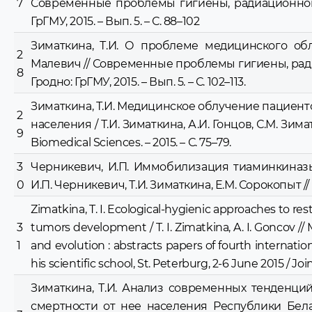
7
Современные проблемы гигиены, радиационной и
ГрГМУ, 2015. – Вып. 5. – С. 88–102
Зиматкина, Т.И. О проблеме медицинского облу
2
Малевич // Современные проблемы гигиены, радиа
8
Гродно: ГрГМУ, 2015. – Вып. 5. – С. 102–113.
Зиматкина, Т.И. Медицинское облучение пациен
2
населения / Т.И. Зиматкина, А.И. Гонцов, С.М. Зи
9
Biomedical Sciences. – 2015. – С. 75–79.
3
Черникевич, И.П. Иммобилизация тиаминкиназ
0
И.П. Черникевич, Т.И. Зиматкина, Е.М. Сорокопыт // Ж
Zimatkina, T. I. Ecological-hygienic approaches to res
3
tumors development / T. I. Zimatkina, A. I. Goncov //
1
and evolution : abstracts papers of fourth internati
his scientific school, St. Peterburg, 2-6 June 2015 / Joi
Зиматкина, Т.И. Анализ современных тенденци
смертности от нее населения Республики Белар