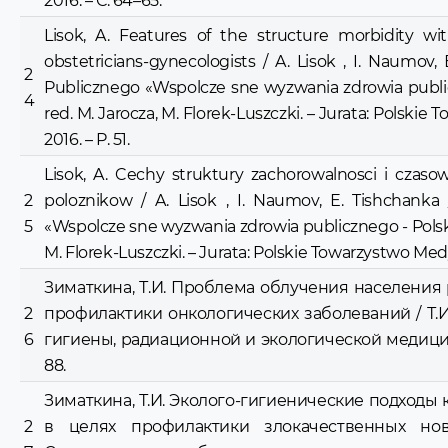
2016. – С. 64–65.
Lisok, A. Features of the structure morbidity 
obstetricians-gynecologists / A. Lisok , I. Naumov
2
Publicznego «Wspolcze sne wyzwania zdrowia publiczn
4
red. M. Jarocza, M. Florek-Luszczki. – Jurata: Polski
2016. – P. 51.
Lisok, A. Cechy struktury zachorowalnosci i czaso
2
poloznikow / A. Lisok , I. Naumov, Е. Tishchank
5
«Wspolcze sne wyzwania zdrowia publicznego - Polska 2
M. Florek-Luszczki. – Jurata: Polskie Towarzystwo Medy
Зиматкина, Т.И. Проблема облучения населения 
2
профилактики онкологических заболеваний / Т.И
6
гигиены, радиационной и экологической медицины: сб
88.
Зиматкина, Т.И. Эколого-гигиенические подход
2
в целях профилактики злокачественных ново