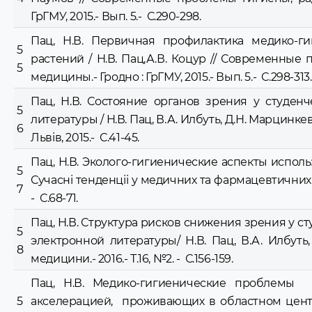
ГрГМУ, 2015.- Вып. 5.- С.290-298.
Пац, Н.В. Первичная профилактика медико-г
5
растений / Н.В. Пац,А.В. Коцур // Современны
5
медицины.- Гродно : ГрГМУ, 2015.- Вып. 5.- С.298-313.
Пац, Н.В. Состояние органов зрения у студе
5
литературы / Н.В. Пац, В.А. Илбуть, Д.Н. Марцинкеви
6
Львів, 2015.- С.41-45.
Пац, Н.В. Эколого-гигиенические аспекты использ
5
Сучасні тенденціі у медичних та фармацевтичних н
7
- С.68-71.
Пац, Н.В. Структура рисков снижения зрения у 
5
электронной литературы/ Н.В. Пац, В.А. Илбуть
8
медицини.- 2016.- Т.16, №2. - С.156-159.
Пац, Н.В. Медико-гигиенические проблемы
5
акселерацией, проживающих в областном центре 