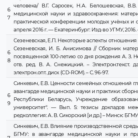
человека/ В.Г. Саросек, Н.А. Белошевская, В
6
медицинской науки и здравоохранения: матери
7
практической конференции молодых учёных и сту
апреля 2016 г. — Екатеринбург: Изд-во УГМУ, 2016. — 
Сезеневская, Е.П. Некоторые аспекты отношения 
Сезеневская, И. Б. Анисимова // Сборник мат
6
посвященной 100-летию со дня рождения А. З. Неч
8
отв. ред. В. А. Снежицкий. – Электрон.текст. д
электрон.опт. диск (CD-ROM). – С. 96-97.
Синкевич, Е.В. Ценности семейных отношений глаз
авангарде медицинской науки и практики: сборн
6
Республики Беларусь, Учреждение образова
9
университет". — Вып. 5: тезисы докладов ме
редколлегия: А. В. Сикорский [и др.] – Минск: БГМУ, 
Синкевич, Е.В. Влияние производственной среды
БГМУ: в авангарде медицинской науки и пра