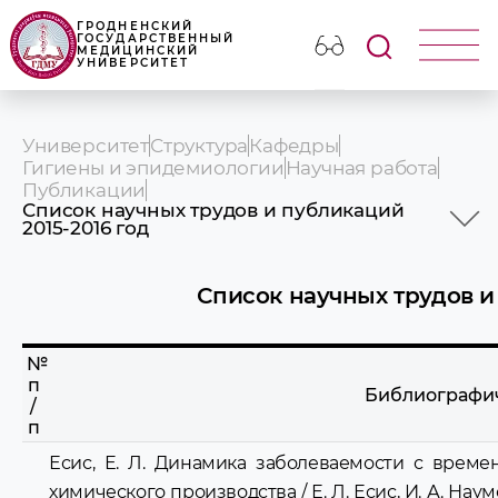
ГРОДНЕНСКИЙ
ГОСУДАРСТВЕННЫЙ
МЕДИЦИНСКИЙ
УНИВЕРСИТЕТ
Университет
Структура
Кафедры
Гигиены и эпидемиологии
Научная работа
Публикации
Список научных трудов и публикаций
2015-2016 год
Список научных трудов и публикаций
2020-2021
Список научных трудов и
Список научных трудов и публикаций
2018-2019 года
Список научных трудов и публикаций
2017-2018 год
№
Список научных трудов и публикаций
п
Библиографи
/
2015-2016 год
п
Есис, Е. Л. Динамика заболеваемости с врем
химического производства / Е. Л. Есис, И. А. Наум