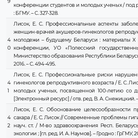
9
конференции студентов и молодых ученых / под ре
: БГМУ. – С. 327-328.
Лисок, Е. С. Профессиональные аспекты забол
женщин-врачей акушеров-гинекологов репродукти
4
молодежи – будущему Беларуси : материалы X
0
конференции, УО «Полесский государственны
Министерство образования Республики Беларусь [и др
2016. – С. 494-495.
Лисок, Е. С. Профессиональные риски наруше
4
гинекологов репродуктивного возраста / Е. С. Л
1
молодых ученых, посвященной 100-летию со дня
[Электронный ресурс] / отв. ред. В. А. Снежицкий. – 
Лисок, Е. С. Обоснование целесообразности 
4
сахара / Е. С. Лисок // Современные проблемы ги
2
науч. ст. / М-во здравоохранения Респ. Беларусь
экологии ; [гл. ред. И. А. Наумов]. – Гродно : ГрГМУ, 201