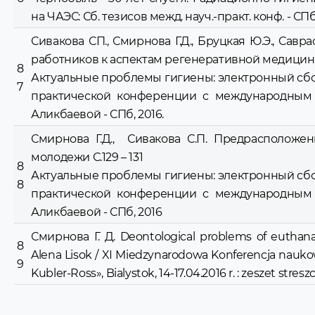
на ЧАЭС: Сб. тезисов межд. науч.-практ. конф. - СПб, 2
Сивакова СП., Смирнова Г.Д., Бруцкая Ю.Э., Сав
работников к аспектам регенеративной медици
8
Актуальные проблемы гигиены: электронный сбо
7
практической конференции с международным у
Аликбаевой - СПб, 2016.
Смирнова Г.Д., Сивакова С.П. Предрасполо
молодежи С.129 – 131
8
Актуальные проблемы гигиены: электронный сбо
8
практической конференции с международным у
Аликбаевой - СПб, 2016
Смирнова Г. Д. Deontological problems of euthanas
8
Alena Lisok / XІ Miedzynarodowa Konferencja nauko
9
Kubler-Ross», Bialystok, 14-17.04.2016 r. : zeszet streszcz