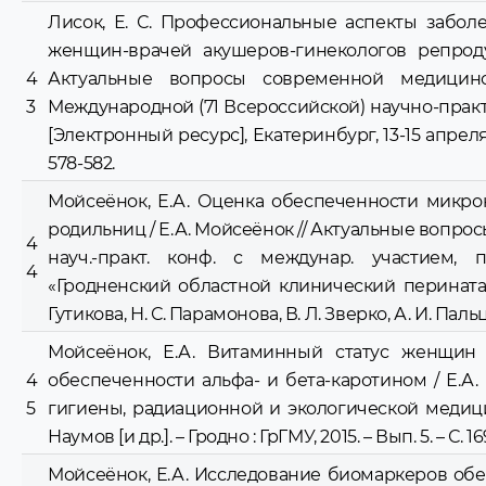
Лисок, Е. С. Профессиональные аспекты забол
женщин-врачей акушеров-гинекологов репродук
4
Актуальные вопросы современной медицин
3
Международной (71 Всероссийской) научно-прак
[Электронный ресурс], Екатеринбург, 13-15 апреля 2
578-582.
Мойсеёнок, Е.А. Оценка обеспеченности микр
родильниц / Е.А. Мойсеёнок // Актуальные вопрос
4
науч.-практ. конф. с междунар. участием,
4
«Гродненский областной клинический перинатальны
Гутикова, Н. С. Парамонова, В. Л. Зверко, А. И. Пальце
Мойсеёнок, Е.А. Витаминный статус женщин 
4
обеспеченности альфа- и бета-каротином / Е.А.
5
гигиены, радиационной и экологической медицины: с
Наумов [и др.]. – Гродно : ГрГМУ, 2015. – Вып. 5. – С. 16
Мойсеёнок, Е.А. Исследование биомаркеров об