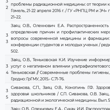
3
проблемы радиационной медицины: от теории к п
2
Гомель, 21-22 апреля 2016 г. / ГУ «РНПЦ РМ и ЭЧ» под
21–22.
Заяц О.В., Олехнович Е.А. Распространенност
определение причин и профилактических меропр
3
вопросы современной медицины и фармации: 
3
конференции студентов и молодых ученых / редкол.: 
502.
Заяц, О.В., Теньковская К.И. Изучение информ
3
услуг о негативном влиянии ультрафиолетового 
4
Теньковская // Современные проблемы гигиены,
Гродно: ГрГМУ, 2015.- С.71-76.
Сивакова, С.П., Заяц О.В., Конопинь Г.Ф. Зд
3
здоровья школьников / С.П. Сивакова, О.В. Зая
5
радиационной и экологической медицины. Вып. 5 - Г
Заяц О.В., Олехнович Е.А., Сукач И.И. Распрост