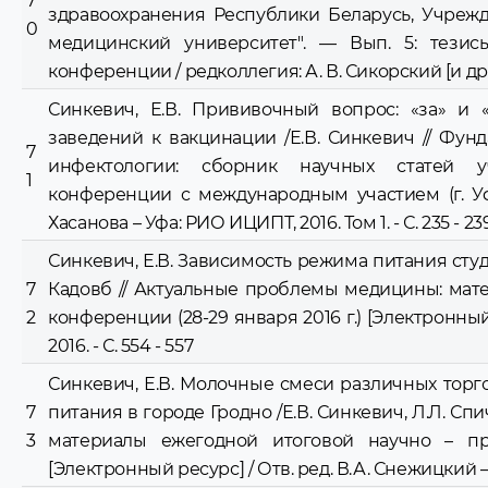
7
здравоохранения Республики Беларусь, Учреж
0
медицинский университет". — Вып. 5: тезис
конференции / редколлегия: А. В. Сикорский [и др.] 
Синкевич, Е.В. Прививочный вопрос: «за» и
заведений к вакцинации /Е.В. Синкевич // Фу
7
инфектологии: сборник научных статей уч
1
конференции с международным участием (г. Уфа, 1
Хасанова – Уфа: РИО ИЦИПТ, 2016. Том 1. - С. 235 - 23
Синкевич, Е.В. Зависимость режима питания студе
7
Кадовб // Актуальные проблемы медицины: мат
2
конференции (28-29 января 2016 г.) [Электронный 
2016. - С. 554 - 557
Синкевич, Е.В. Молочные смеси различных торг
7
питания в городе Гродно /Е.В. Синкевич, Л.Л. Сп
3
материалы ежегодной итоговой научно – пра
[Электронный ресурс] / Отв. ред. В.А. Снежицкий – Гр