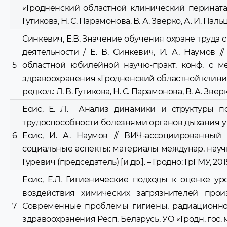
«Гродненский областной клинический перинатальны
Гутикова, Н. С. Парамонова, В. А. Зверко, А. И. Пальце
Синкевич, Е.В. Значение обучения охране труда
деятельности / Е. В. Синкевич, И. А. Наумов /
5
областной юбилейной научю-практ. конф. с м
здравоохранения «Гродненский областной клиничес
редкол.: Л. В. Гутикова, Н. С. Парамонова, В. А. Зверк
Есис, Е. Л. Анализ динамики и структуры п
трудоспособности болезнями органов дыхания у 
6
Есис, И. А. Наумов // ВИЧ-ассоциированный 
социальные аспекты: материалы междунар. научю-прак
Гуревич (председатель) [и др.]. – Гродно: ГрГМУ, 2015
Есис, Е.Л. Гигиенические подходы к оценке у
воздействия химических загрязнителей произ
7
Современные проблемы гигиены, радиационной 
здравоохранения Респ. Беларусь, УО «Гродн. гос. ме