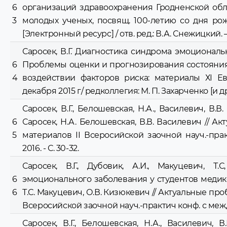
6
организаций здравоохранения Гродненской облас
3
молодых ученых, посвящ. 100-летию со дня рожд.
[Электронный ресурс] / отв. ред.: В.А. Снежицкий. – 
Саросек, В.Г. Диагностика синдрома эмоционально
6
Проблемы оценки и прогнозирования состояния
4
воздействии факторов риска: материалы ХI Ев
декабря 2015 г/ редколлегия: М. П. Захарченко [и др.
Саросек, В.Г., Белошевская, Н.А., Василевич, В.
6
Саросек, Н.А. Белошевская, В.В. Василевич // 
5
материалов II Всеросийской заочной науч.-прак
2016. - С. 30-32.
Саросек, В.Г., Дубовик, А.И., Макуцевич, Т
6
эмоционального заболевания у студентов медиков 
6
Т.С. Макуцевич, О.В. Кизюкевич // Актуальные п
Всеросийской заочной науч.-практич конф. с междун
Саросек, В.Г., Белошевская, Н.А., Василевич