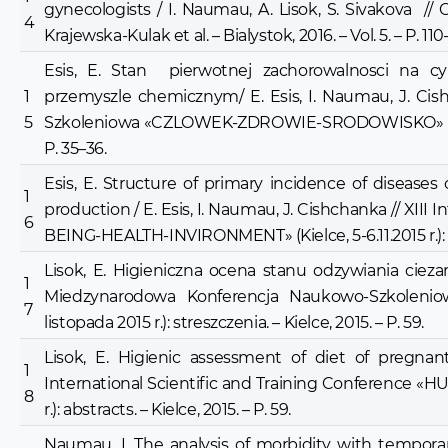
gynecologists / I. Naumau, A. Lisok, S. Sivakova // 
4
Krajewska-Kulak et al. – Bialystok, 2016. – Vol. 5. – P. 110
Esis, E. Stan pierwotnej zachorowalnosci na 
1
przemyszle chemicznym/ E. Esis, I. Naumau, J. Ci
5
Szkoleniowa «CZLOWEK-ZDROWIE-SRODOWISKO» (Kielce, 5
P. 35–36.
Esis, E. Structure of primary incidence of diseases
1
production / E. Esis, I. Naumau, J. Cishchanka // XII
6
BEING-HEALTH-INVIRONMENT» (Kielce, 5-6.11.2015 r.): abs
Lisok, E. Higieniczna ocena stanu odzywiania ciezarn
1
Miedzynarodowa Konferencja Naukowo-Szkolen
7
listopada 2015 r.): streszczenia. – Kielce, 2015. – P. 59.
Lisok, E. Higienic assessment of diet of pregnan
1
International Scientific and Training Conference 
8
r.): abstracts. – Kielce, 2015. – P. 59.
Naumau, I. The analysis of morbidity with tempora