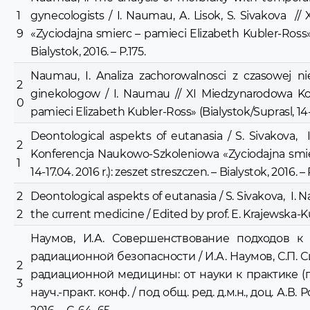
1
gynecologists / I. Naumau, A. Lisok, S. Sivakova 
9
«Zyciodajna smierc – pamieci Elizabeth Kubler-Ross» (B
Bialystok, 2016. – P.175.
Naumau, I. Analiza zachorowalnosci z czasowej ni
2
ginekologow / I. Naumau // XI Miedzynarodowa Ko
0
pamieci Elizabeth Kubler-Ross» (Bialystok/Suprasl, 14-17.
Deontological aspekts of eutanasia / S. Sivakova, 
2
Konferencja Naukowo-Szkoleniowa «Zyciodajna smierc
1
14-17.04. 2016 r.): zeszet streszczen. – Bialystok, 2016. – 
2
Deontological aspekts of eutanasia / S. Sivakova, I. N
2
the current medicine / Edited by prof. E. Krajewska-Kulak 
Наумов, И.А. Совершенствование подходов к
радиационной безопасности / И.А. Наумов, С.П. 
2
радиационной медицины: от науки к практике (г. 
3
науч.-практ. конф. / под общ. ред. д.м.н., доц. А.