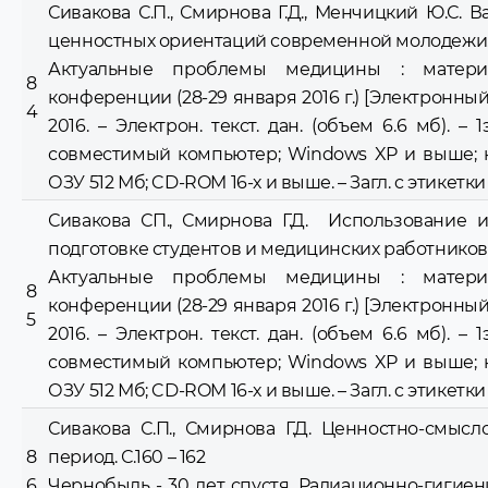
Сивакова С.П., Смирнова Г.Д., Менчицкий Ю.С.
ценностных ориентаций современной молодежи. С.
Актуальные проблемы медицины : материа
8
конференции (28-29 января 2016 г.) [Электронный р
4
2016. – Электрон. текст. дан. (объем 6.6 мб). –
совместимый компьютер; Windows XP и выше; 
ОЗУ 512 Мб; CD-ROM 16-х и выше. – Загл. c этикетки
Сивакова СП., Смирнова Г.Д. Использование
подготовке студентов и медицинских работников 
Актуальные проблемы медицины : материа
8
конференции (28-29 января 2016 г.) [Электронный р
5
2016. – Электрон. текст. дан. (объем 6.6 мб). –
совместимый компьютер; Windows XP и выше; 
ОЗУ 512 Мб; CD-ROM 16-х и выше. – Загл. c этикетки
Сивакова С.П., Смирнова Г.Д. Ценностно-смы
8
период. С.160 – 162
6
Чернобыль - 30 лет спустя. Радиационно-гигие