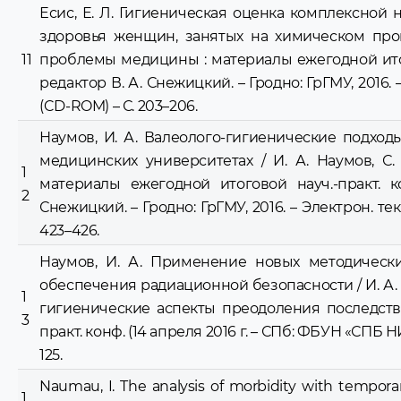
Есис, Е. Л. Гигиеническая оценка комплексной
здоровья женщин, занятых на химическом произ
11
проблемы медицины : материалы ежегодной итогово
редактор В. А. Снежицкий. – Гродно: ГрГМУ, 2016. – 
(CD-ROM) – С. 203–206.
Наумов, И. А. Валеолого-гигиенические подхо
медицинских университетах / И. А. Наумов, С
1
материалы ежегодной итоговой науч.-практ. ко
2
Снежицкий. – Гродно: ГрГМУ, 2016. – Электрон. текст
423–426.
Наумов, И. А. Применение новых методическ
обеспечения радиационной безопасности / И. А. 
1
гигиенические аспекты преодоления последстви
3
практ. конф. (14 апреля 2016 г. – СПб: ФБУН «СПБ НИ
125.
Naumau, I. The analysis of morbidity with tempora
1