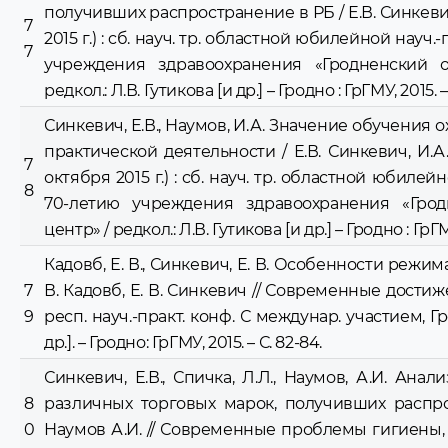
получивших распространение в РБ / Е.В. Синкеви
7
2015 г.) : cб. науч. тр. областной юбилейной науч
7
учреждения здравоохранения «Гродненский 
редкол.: Л.В. Гутикова [и др.] – Гродно : ГрГМУ, 2015. 
Синкевич, Е.В., Наумов, И.А. Значение обучения 
практической деятельности / Е.В. Синкевич, И.
7
октября 2015 г.) : cб. науч. тр. областной юбилей
8
70-летию учреждения здравоохранения «Гро
центр» / редкол.: Л.В. Гутикова [и др.] – Гродно : ГрГМ
Кадовб, Е. В., Синкевич, Е. В. Особенности режи
7
В. Кадовб, Е. В. Синкевич // Современные дости
9
респ. науч.-практ. конф. С междунар. участием, Гро
др.]. – Гродно: ГрГМУ, 2015. – С. 82-84.
Синкевич, Е.В., Спичка, Л.Л., Наумов, А.И. Ан
8
различных торговых марок, получивших распрост
0
Наумов А.И. // Современные проблемы гигиены,