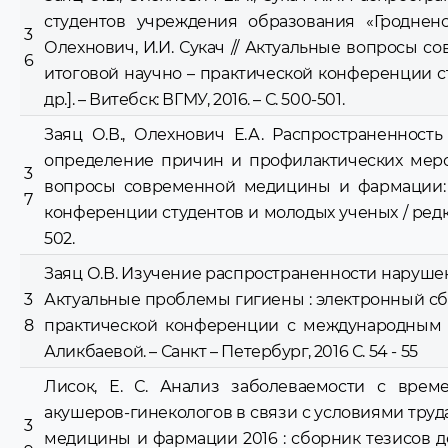
студентов учреждения образования «Гродненс
3
Олехнович, И.И. Сукач // Актуальные вопросы 
6
итоговой научно – практической конференции сту
др.]. – Витебск: ВГМУ, 2016. – С. 500-501.
Заяц О.В., Олехнович Е.А. Распространенност
определение причин и профилактических меропр
3
вопросы современной медицины и фармации: 
7
конференции студентов и молодых ученых / редкол.: 
502.
Заяц О.В. Изучение распространенности нарушени
3
Актуальные проблемы гигиены : электронный сб
8
практической конференции с международным у
Аликбаевой. – Санкт – Петербург, 2016 С. 54 - 55
Лисок, Е. С. Анализ заболеваемости с врем
акушеров-гинекологов в связи с условиями труда
3
медицины и фармации 2016 : сборник тезисов 