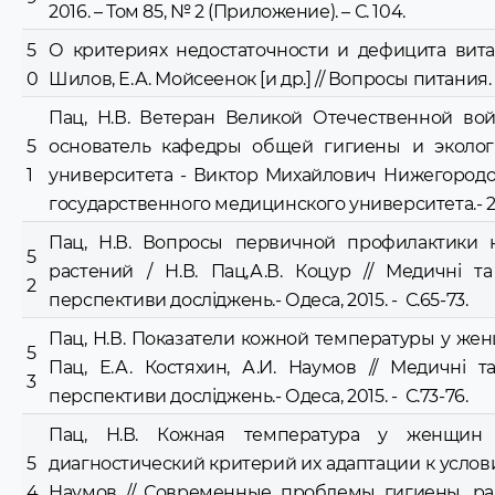
2016. – Том 85, № 2 (Приложение). – С. 104.
5
О критериях недостаточности и дефицита вита
0
Шилов, Е.А. Мойсеенок [и др.] // Вопросы питания. – 
Пац, Н.В. Ветеран Великой Отечественной вой
5
основатель кафедры общей гигиены и эколог
1
университета - Виктор Михайлович Нижегородов 
государственного медицинского университета.- 2015
Пац, Н.В. Вопросы первичной профилактики
5
растений / Н.В. Пац,А.В. Коцур // Медичні та
2
перспективи досліджень.- Одеса, 2015. - С.65-73.
Пац, Н.В. Показатели кожной температуры у жен
5
Пац, Е.А. Костяхин, А.И. Наумов // Медичні т
3
перспективи досліджень.- Одеса, 2015. - С.73-76.
Пац, Н.В. Кожная температура у женщин 
5
диагностический критерий их адаптации к условия
4
Наумов // Современные проблемы гигиены, ра