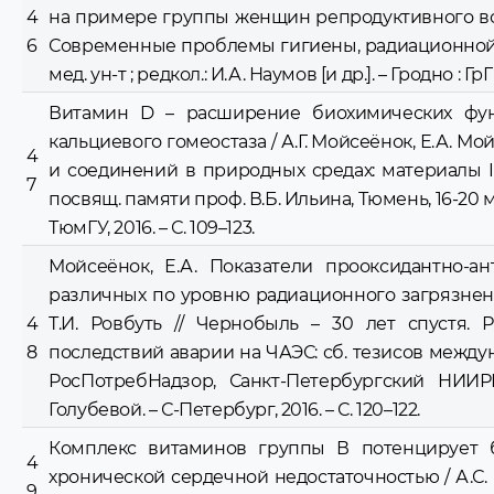
4
на примере группы женщин репродуктивного возра
6
Современные проблемы гигиены, радиационной и э
мед. ун-т ; редкол.: И.А. Наумов [и др.]. – Гродно : ГрГМ
Витамин D – расширение биохимических фу
кальциевого гомеостаза / А.Г. Мойсеёнок, Е.А. Мо
4
и соединений в природных средах: материалы I
7
посвящ. памяти проф. В.Б. Ильина, Тюмень, 16-20 ма
ТюмГУ, 2016. – С. 109–123.
Мойсеёнок, Е.А. Показатели прооксидантно-а
различных по уровню радиационного загрязнени
4
Т.И. Ровбуть // Чернобыль – 30 лет спустя.
8
последствий аварии на ЧАЭС: сб. тезисов междунар. 
РосПотребНадзор, Санкт-Петербургский НИИРГ
Голубевой. – С-Петербург, 2016. – С. 120–122.
Комплекс витаминов группы В потенцирует б
4
хронической сердечной недостаточностью / А.С. К
9