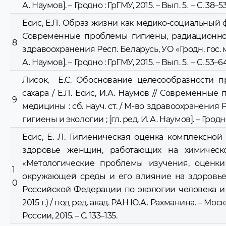
А. Наумов]. – Гродно : ГрГМУ, 2015. – Вып. 5. – С. 38–53
Есис, Е.Л. Образ жизни как медико-социальный фа
Современные проблемы гигиены, радиационной 
8
здравоохранения Респ. Беларусь, УО «Гродн. гос. ме
А. Наумов]. – Гродно : ГрГМУ, 2015. – Вып. 5. – С. 53–64
Лисок, Е.С. Обоснование целесообразности п
сахара / Е.Л. Есис, И.А. Наумов // Современны
9
медицины : сб. науч. ст. / М-во здравоохранения Р
гигиены и экологии ; [гл. ред. И. А. Наумов]. – Гродно 
Есис, Е. Л. Гигиеническая оценка комплексно
здоровье женщин, работающих на химическо
«Метологические проблемы изучения, оценки
1
окружающей среды и его влияние на здоровье
0
Российской Федерации по экологии человека и 
2015 г.) / под ред. акад. РАН Ю.А. Рахманина. – М
России, 2015. – С. 133–135.