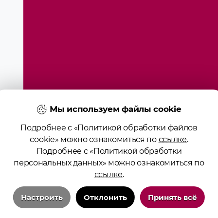
Мы используем файлы cookie
Подробнее с «Политикой обработки файлов
cookie» можно ознакомиться по
ссылке
.
Подробнее с «Политикой обработки
ие образования «Гродненский государственный медицинс
персональных данных» можно ознакомиться по
ство № 4141710567 от 04.01.2017 Государственного регист
ссылке
.
алов сайта возможно при условии указания активной ссы
Положение о защите информации
Настроить
Отклонить
Принять всё
Политика в отношении обработки cookies
Политика видеонаблюдения
Настройка cookie
Технические/системные куки-файлы