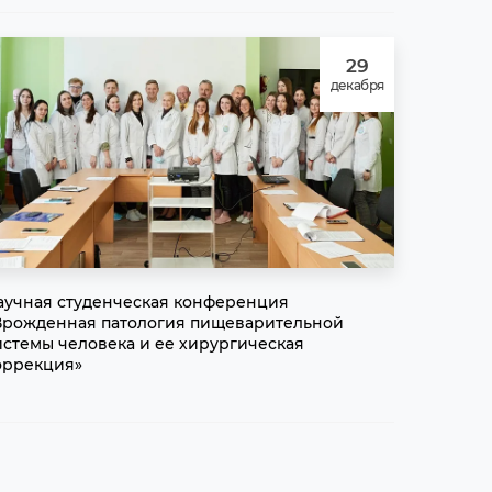
29
декабря
аучная студенческая конференция
Врожденная патология пищеварительной
истемы человека и ее хирургическая
оррекция»