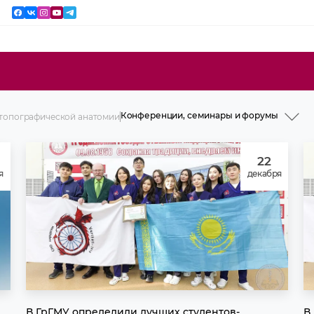
Конференции, семинары и форумы
 топографической анатомии
История
Профессорско-преподавательский
состав
22
Учебная работа
я
декабря
Послевузовское образование
Научная работа
Идеологическая и воспитательная
работа
СНО
Музей
Предметная олимпиада
Конференции, семинары и форумы
Новости и объявления
В ГрГМУ определили лучших студентов-
В