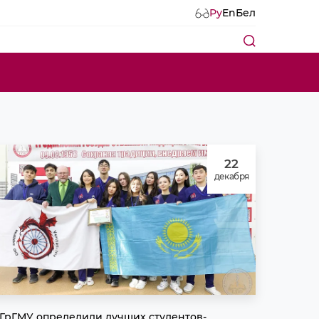
Ру
En
Бел
22
декабря
 ГрГМУ определили лучших студентов-