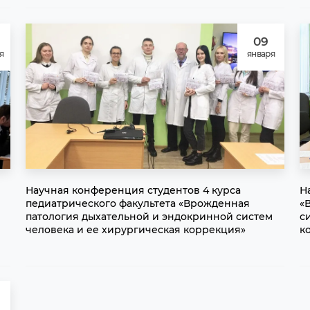
09
я
января
Научная конференция студентов 4 курса
Н
педиатрического факультета «Врожденная
«
патология дыхательной и эндокринной систем
с
человека и ее хирургическая коррекция»
к