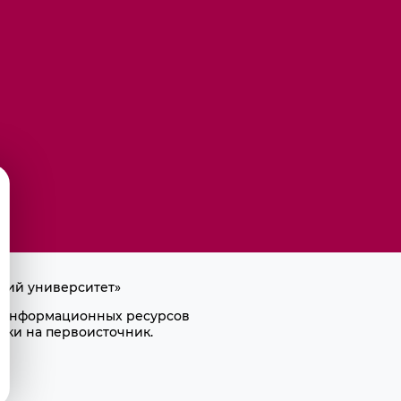
кий университет»
ра информационных ресурсов
лки на первоисточник.