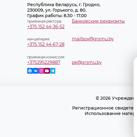
Республика Беларусь, г. Гродно,
230009, ул. Горького, д. 80.
График работы: 8.30 - 17.00
Банковские реквизиты
приёмная ректора:
+375 152 44-36-52
mailbox@grsmu.by
канцелярия:
+375 152 44-67-28
приёмная комиссия:
+375295229887
pk@grsmu.by
© 2026 Учрежден
Регистрационное свидетель
Использование матери