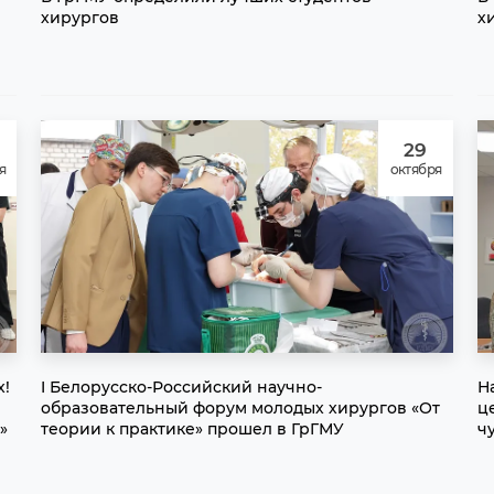
хирургов
х
29
я
октября
х!
I Белорусско-Российский научно-
Н
образовательный форум молодых хирургов «От
ц
»
теории к практике» прошел в ГрГМУ
ч