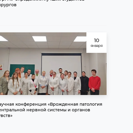
ирургов
10
января
аучная конференция «Врожденная патология
ентральной нервной системы и органов
увств»