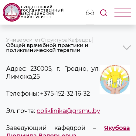
ГРОДНЕНСКИЙ
ГОСУДАРСТВЕННЫЙ
МЕДИЦИНСКИЙ
УНИВЕРСИТЕТ
Университет
Структура
Кафедры
Общей врачебной практики и
поликлинической терапии
1-я кафедра внутренних болезней
1-я кафедра детских болезней
Адрес: 230005, г. Гродно, ул.
1-я кафедра хирургических болезней
2-я кафедра внутренних болезней
Лиможа,25
2-я кафедра детских болезней
2-я кафедра хирургических болезней
Телефоны: +375-152-32-16-32
Акушерства и гинекологии
Анестезиологии-реаниматологии
Биологической химии
Эл. почта:
poliklinika@grsmu.by
Военная кафедра
Гигиены и эпидемиологии
Гистологии, цитологии и эмбриологии
Заведующий кафедрой –
Якубова
Дерматовенерологии
Людмила Валерьевна
Детской хирургии