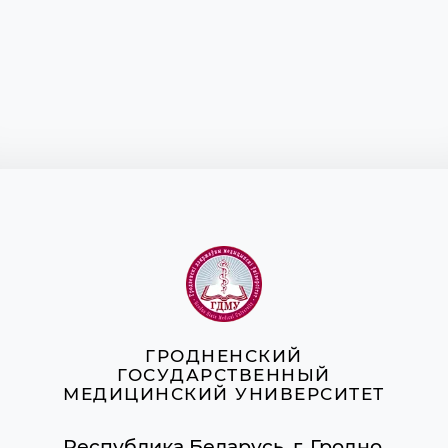
Оториноларингологии и глазных
болезней
Патологической анатомии
Патологической физиологии им. Д.А.
Маслакова
Поликлинической педиатрии
Пропедевтики внутренних болезней
Психиатрии и наркологии
Психологии и педагогики
Психотерапии и клинической
психодиагностики
Русского и белорусского языков
Социально-гуманитарных наук
Травматологии, ортопедии и ВПХ
Фармакологии имени профессора М.В.
Кораблёва
Физического воспитания и спорта
Фтизиопульмонологии
ГРОДНЕНСКИЙ
ГОСУДАРСТВЕННЫЙ
МЕДИЦИНСКИЙ УНИВЕРСИТЕТ
Республика Беларусь, г. Гродно,