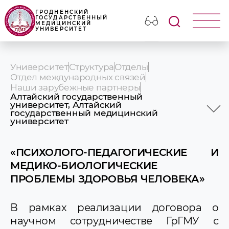
ГРОДНЕНСКИЙ
ГОСУДАРСТВЕННЫЙ
МЕДИЦИНСКИЙ
УНИВЕРСИТЕТ
Университет
Структура
Отделы
Отдел международных связей
Наши зарубежные партнеры
Алтайский государственный
университет, Алтайский
государственный медицинский
Новости сотрудничества
университет
Алтайский государственный
университет, Алтайский
государственный медицинский
«ПСИХОЛОГО-ПЕДАГОГИЧЕСКИЕ И
университет
МЕДИКО-БИОЛОГИЧЕСКИЕ
Андижанский государственный
медицинский институт
ПРОБЛЕМЫ ЗДОРОВЬЯ ЧЕЛОВЕКА»
Башкирский государственный
медицинский университет
В рамках реализации договора о
Волгоградский государственный
медицинский университет
научном сотрудничестве ГрГМУ с
Восточно-Сибирский государственный