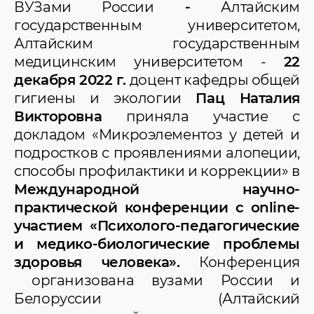
ВУЗами России
-
Алтайским
университет технологий и управления
государственным университетом,
Дагестанский государственный
медицинский университет
Алтайским государственным
Ижевская государственная медицинская
медицинским университетом -
22
академия
декабря 2022 г.
доцент кафедры общей
Красноярский государственный
гигиены и экологии
Пац Наталия
медицинский университет имени
профессора В.Ф. Войно-Ясенецкого
Викторовна
приняла участие с
Курский государственный медицинский
докладом «Микроэлементоз у детей и
университет
подростков с проявлениями алопеции,
Кыргызская государственная
медицинская академия
способы профилактики и коррекции» в
Медицинский университет Астана
Международной научно-
Медицинский университет Вэньчжоу
практической конференции с online-
(КНР)
НМИЦ психиатрии и наркологии
участием «Психолого-педагогические
им.В.П.Сербского
и медико-биологические проблемы
Оренбургский государственный
здоровья человека».
Конференция
медицинский университет
организована вузами России и
Первый Московский государственный
медицинский университет им.
Белоруссии (Алтайский
И.М.Сеченова