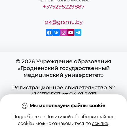
+375295229887
pk@grsmu.by
© 2026 Учреждение образования
«Гродненский государственный
медицинский университет»
Регистрационное свидетельство №
4141710567 от 04.01.2017
Государственного регистра
Мы используем файлы cookie
информационных ресурсов
Использование материалов сайта
Подробнее с «Политикой обработки файлов
возможно при условии указания
cookie» можно ознакомиться по
ссылке
.