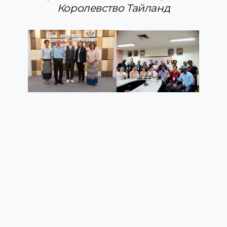
Королевство Тайланд
Сибири
Форум молодежных лидеров Евразии в
КНР
Профориентационные мероприятия в
Социалистической Демократической
Республике Шри-Ланка
Международная конференция «16th Brest
Gynecological & Immunooncology
International Cancer Conference» в Каире
Зарубежная стажировка в Первом
московском государственном
медицинском университете
им.И.М.Сеченова
Зарубежная стажировка в ФГБУ
«Национальный медицинский
исследовательский центр хирургии
имени А.В. Вишневского»
Стажировка сотрудников кафедры
инфекционных болезней ФГБОУ ВО
«Казанский государственный
медицинский университет»