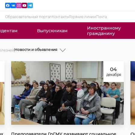
Образовательный портал
Контакты
Горячие линии
Почта
Иностранному
удентам
Выпускникам
гражданину
Новости и объявления
болезней
История
Профессорско-преподавательский
состав
04
Учебная работа
декабря
Научная работа
Клиническая работа
Идеологическая и воспитательная
работа
Студенческое научное общество
Производственная практика
Интернатура
Летняя школа клинической
аритмологии
Послевузовское образование
Новости и объявления
ах
Преподаватели ГрГМУ развивают социальное
О