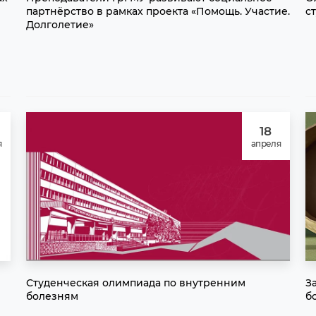
партнёрство в рамках проекта «Помощь. Участие.
с
Долголетие»
18
я
апреля
Студенческая олимпиада по внутренним
З
болезням
б