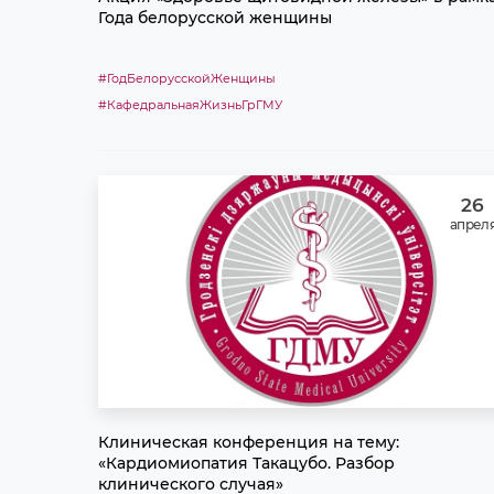
Года белорусской женщины
#ГодБелорусскойЖенщины
#КафедральнаяЖизньГрГМУ
26
апрел
Клиническая конференция на тему:
«Кардиомиопатия Такацубо. Разбор
клинического случая»