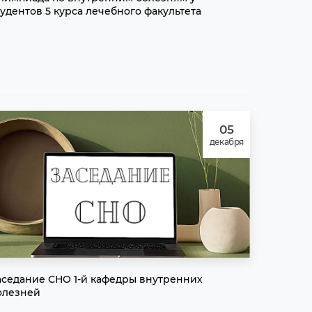
тудентов 5 курса лечебного факультета
05
декабря
аседание СНО 1-й кафедры внутренних
олезней