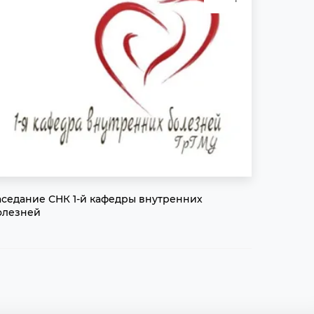
аседание СНК 1-й кафедры внутренних
олезней