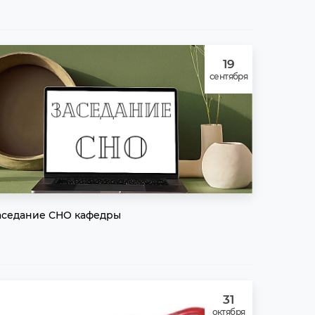
19
сентября
аседание СНО кафедры
31
октября