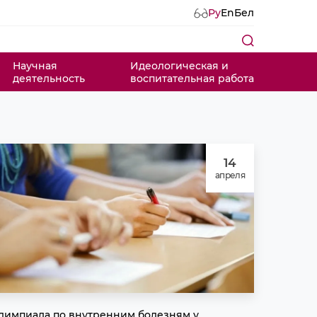
Ру
En
Бел
Научная
Идеологическая и
деятельность
воспитательная работа
14
апреля
лимпиада по внутренним болезням у