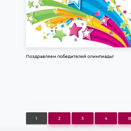
Поздравляем победителей олимпиады!
1
2
3
4
В