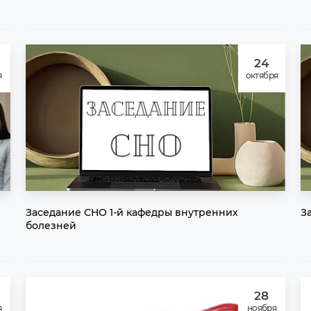
24
я
октября
Заседание СНО 1-й кафедры внутренних
З
болезней
28
я
ноября