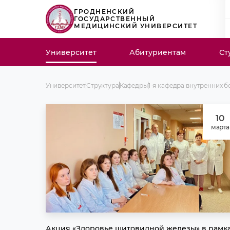
ГРОДНЕНСКИЙ
ГОСУДАРСТВЕННЫЙ
МЕДИЦИНСКИЙ УНИВЕРСИТЕТ
Университет
Абитуриентам
Ст
Университет
Структура
Кафедры
1-я кафедра внутренних 
10
марта
Акция «Здоровье щитовидной железы» в рамк