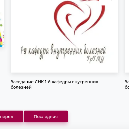
Заседание СНК 1-й кафедры внутренних
З
болезней
б
перед
Последняя