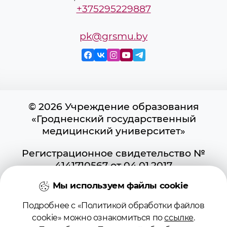
+375295229887
pk@grsmu.by
© 2026 Учреждение образования
«Гродненский государственный
медицинский университет»
Регистрационное свидетельство №
4141710567 от 04.01.2017
Государственного регистра
Мы используем файлы cookie
информационных ресурсов
Использование материалов сайта
Подробнее с «Политикой обработки файлов
возможно при условии указания
cookie» можно ознакомиться по
ссылке
.
активной ссылки на первоисточник.