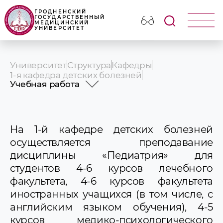
ГРОДНЕНСКИЙ
ГОСУДАРСТВЕННЫЙ
МЕДИЦИНСКИЙ
УНИВЕРСИТЕТ
Университет
Структура
Кафедры
1-я кафедра детских болезней
Учебная работа
История
Профессорско-преподавательский
состав
На 1-й кафедре детских болезней
Учебная работа
осуществляется преподавание
Научная работа
Клиническая работа
дисциплины «Педиатрия» для
Идеологическая и воспитательная
студентов 4-6 курсов лечебного
работа
факультета, 4-6 курсов факультета
СНО
Новости и объявления
иностранных учащихся (в том числе, с
английским языком обучения), 4-5
курсов медико-психологического