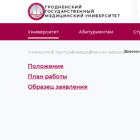
ГРОДНЕНСКИЙ
ГОСУДАРСТВЕННЫЙ
МЕДИЦИНСКИЙ УНИВЕРСИТЕТ
Университет
Абитуриентам
Ст
Военно-
Университет
Структура
Кафедры
Военная кафедра
Истори
Нарукав
Положение
Профес
состав
План работы
Порядок
Учебная
Образец заявления
Отлични
Научная
СВНК
Военно-
Идеолог
работа
Новости