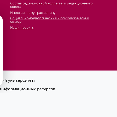
Состав редакционной коллегии и редакционного
совета
Иностранному гражданину
Социально-педагогический и психологический
сектор
Наши проекты
кий университет»
ра информационных ресурсов
лки на первоисточник.