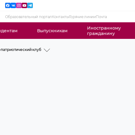
Образовательный портал
Контакты
Горячие линии
Почта
Иностранному
удентам
Выпускникам
гражданину
патриотический клуб
я
ный знак
сорско-преподавательский
 и правила приема студентов
 работа
ки военной подготовки
 работа
патриотический клуб
ическая и воспитательная
 и объявления