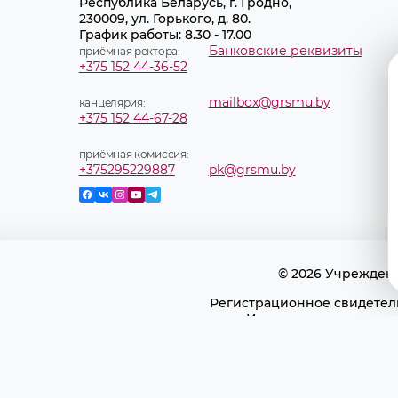
Республика Беларусь, г. Гродно,
230009, ул. Горького, д. 80.
График работы: 8.30 - 17.00
Банковские реквизиты
приёмная ректора:
+375 152 44-36-52
mailbox@grsmu.by
канцелярия:
+375 152 44-67-28
приёмная комиссия:
+375295229887
pk@grsmu.by
© 2026 Учрежден
Регистрационное свидетель
Использование матери