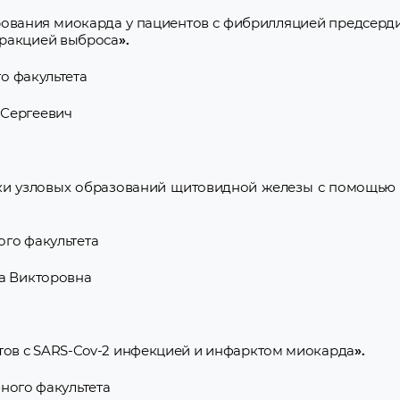
рования миокарда у пациентов с фибрилляцией предсерд
фракцией выброса
».
го факультета
 Сергеевич
ки узловых образований щитовидной железы с помощью
ого факультета
га Викторовна
ов с SARS-Cov-2 инфекцией и инфарктом миокарда
».
бного факультета