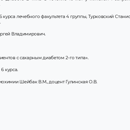
.
6 курса лечебного факультета 4 группы, Турковский Стани
.
ергей Владимирович.
нтов с сахарным диабетом 2-го типа».
6 курса.
охимии Шейбак В.М., доцент Гулинская О.В.