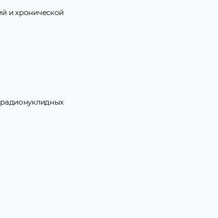
ий и хронической
 радионуклидных