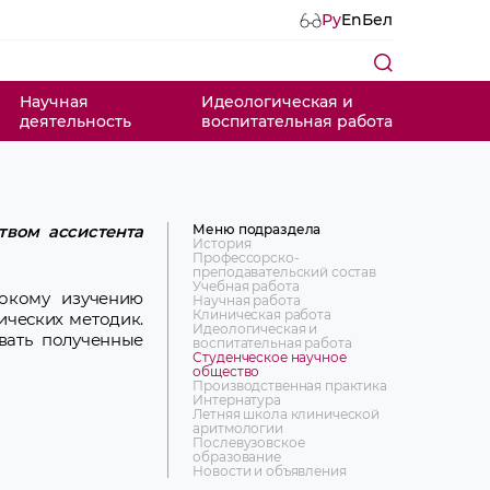
Ру
En
Бел
Научная
Идеологическая и
деятельность
воспитательная работа
Меню подраздела
твом
ассистента
История
Профессорско-
преподавательский состав
Учебная работа
окому изучению
Научная работа
Клиническая работа
ических методик.
Идеологическая и
вать полученные
воспитательная работа
Студенческое научное
общество
Производственная практика
Интернатура
Летняя школа клинической
аритмологии
Послевузовское
образование
Новости и объявления