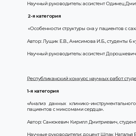
Научный руководитель: ассистент Одинец Дми
2-я категория
«Особенности структуры сна у пациентов с сах
Автор: Лущик Е.В., Анисимова И.Б., студенты 6 
Научный руководитель: ассистент Дорошкеви
Республиканский конкурс научных работ студе
1-я категория
«Анализ данных клинико-инструментальног
пациентов с миксомами сердца».
Автор: Санюкевич Кирилл Дмитриевич, студент 
Научные руководители: доцент Шпак Наталья 