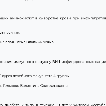
щих аминокислот в сыворотке крови при инфильтратив
выпускник.
ь Чалая Елена Владимировна.
тояния иммунного статуса у ВИЧ-инфицированных пациен
6 курса лечебного факультета 4 группы.
ь Голышко Валентина Святославовна.
о диабета 2 типа в течение 10 лет у жителей Республ