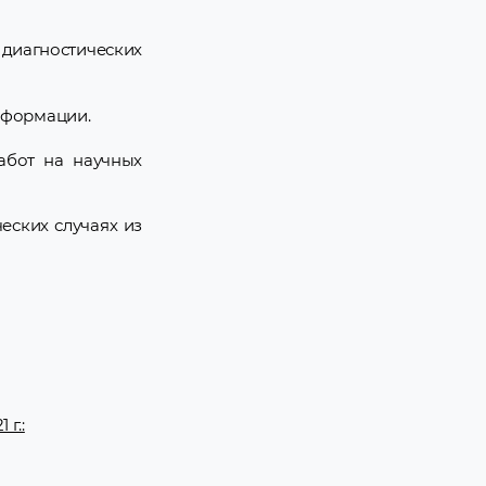
диагностических
нформации.
работ на научных
еских случаях из
г.: