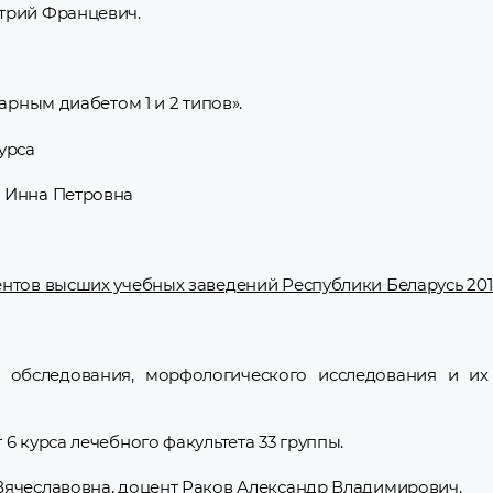
трий Францевич.
арным диабетом 1 и 2 типов».
курса
ч Инна Петровна
нтов высших учебных заведений Республики Беларусь 2018 
о обследования, морфологического исследования и их
6 курса лечебного факультета 33 группы.
Вячеславовна, доцент Раков Александр Владимирович.