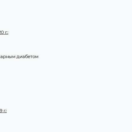
 г.:
ахарным диабетом
г.: