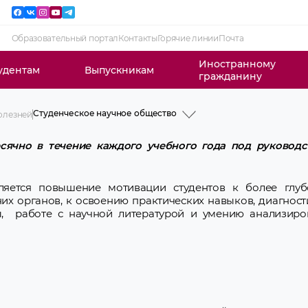
Образовательный портал
Контакты
Горячие линии
Почта
Иностранному
удентам
Выпускникам
гражданину
Студенческое научное общество
болезней
История
Профессорско-преподавательский
ячно в течение каждого учебного года под руководс
состав
Учебная работа
Научная работа
Клиническая работа
яется повышение мотивации студентов к более глуб
Идеологическая и воспитательная
их органов, к освоению практических навыков, диагност
работа
, работе с научной литературой и умению анализиро
Студенческое научное общество
Производственная практика
Интернатура
Летняя школа клинической
аритмологии
Послевузовское образование
Новости и объявления