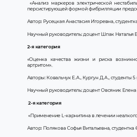
«Анализ маркеров электрической нестабиль
персистирующей формой фибрилляции предсе
Автор: Русецкая Анастасия Игоревна, студентка
Научный руководитель: доцент Шпак Наталья 
2-я категория
«Оценка качества жизни и риска возникн
артритом».
Авторы: Ковальчук Е.А., Кургун Д.А., студенты 5
Научный руководитель: доцент Овсяник Елена
2-я категория
«Применение L-карнитина в лечении неалког
Автор: Полякова Софья Витальевна, студентка 