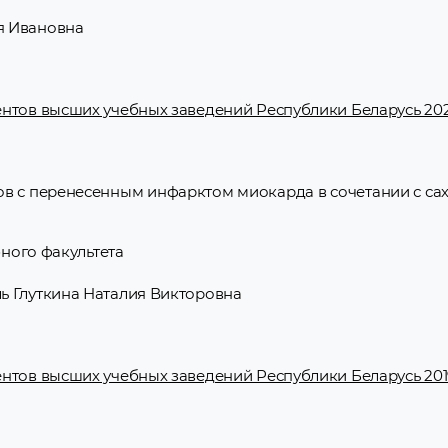
я Ивановна
нтов высших учебных заведений Республики Беларусь 2020
ов с перенесенным инфарктом миокарда в сочетании с с
бного факультета
ь Глуткина Наталия Викторовна
нтов высших учебных заведений Республики Беларусь 2019 