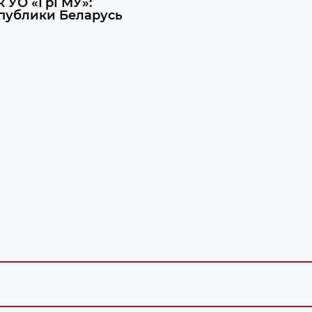
 УО «ГрГМУ»:
публики Беларусь