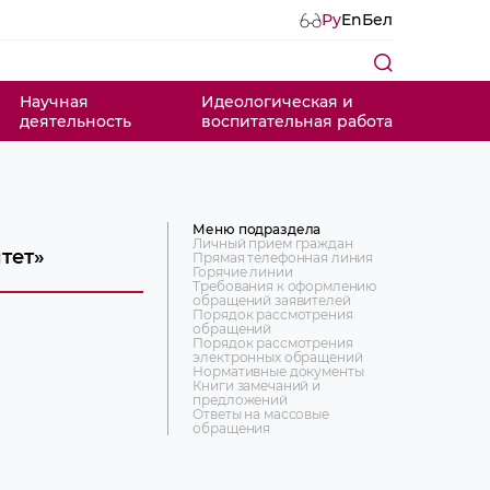
Ру
En
Бел
Научная
Идеологическая и
деятельность
воспитательная работа
Меню подраздела
Личный прием граждан
тет»
Прямая телефонная линия
Горячие линии
Требования к оформлению
обращений заявителей
Порядок рассмотрения
обращений
Порядок рассмотрения
электронных обращений
Нормативные документы
Книги замечаний и
предложений
Ответы на массовые
обращения