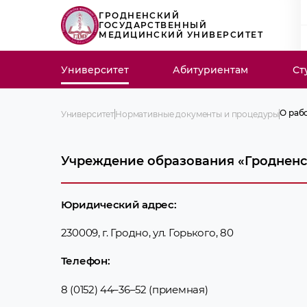
ГРОДНЕНСКИЙ
ГОСУДАРСТВЕННЫЙ
МЕДИЦИНСКИЙ УНИВЕРСИТЕТ
Университет
Абитуриентам
Ст
О раб
Университет
Нормативные документы и процедуры
Кодек
образ
Этиче
Учреждение образования «Гродненс
Этиче
Прави
распо
План 
2025/
Юридический адрес:
Прогр
2026-
230009, г. Гродно, ул. Горького, 80
Полож
внутр
терри
Телефон:
Поста
орган
проце
8 (0152) 44–36–52 (приемная)
О раб
Админ