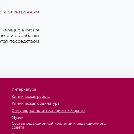
х к электронным
осуществляется
чета и обработки
ется посредством
Интернатура
Клиническая работа
Клиническая ординатура
Симуляционно-аттестационный центр
Музеи
Состав редакционной коллегии и редакционного
совета