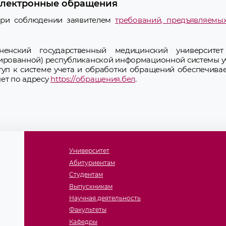
лектронные обращения
при соблюдении заявителем
требований, предъявляемы
нский государственный медицинский университет 
рированной) республиканской информационной системы у
уп к системе учета и обработки обращений обеспечива
ет по адресу
https://обращения.бел
.
Университет
Абитуриентам
Студентам
Выпускникам
Научная деятельность
Факультеты
Кафедры