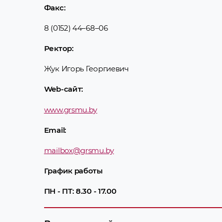
Факс:
Право
Консу
8 (0152) 44–68–06
Ректор:
Жук Игорь Георгиевич
Web-сайт:
www.grsmu.by
Email:
mailbox@grsmu.by
График работы
ПН - ПТ: 8.30 - 17.00