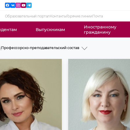
Образовательный портал
Контакты
Горячие линии
Почта
Иностранному
удентам
Выпускникам
гражданину
Профессорско-преподавательский состав
и
История
Профессорско-преподавательский состав
Учебная работа
Клиническая ординатура
Интернатура
Научная работа
Клиническая работа
Курсы повышения квалификации
Идеологическая и воспитательная работа
СНО
Новости и объявления