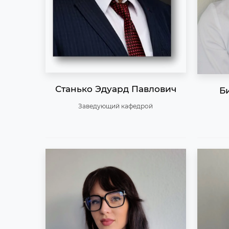
Станько Эдуард Павлович
Б
Заведующий кафедрой