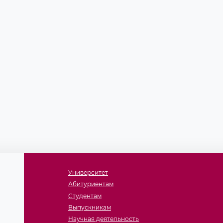
венностью
тдел
тивный
й отдел
ых
тернов
нный центр
й и
ел
ственной
Университет
Абитуриентам
Студентам
Выпускникам
Научная деятельность