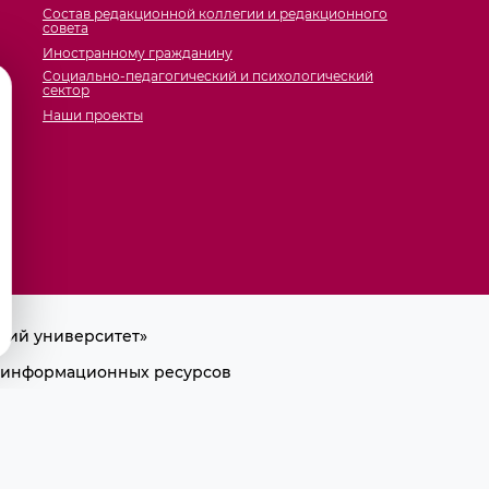
Состав редакционной коллегии и редакционного
совета
Иностранному гражданину
Социально-педагогический и психологический
сектор
Наши проекты
кий университет»
ра информационных ресурсов
лки на первоисточник.