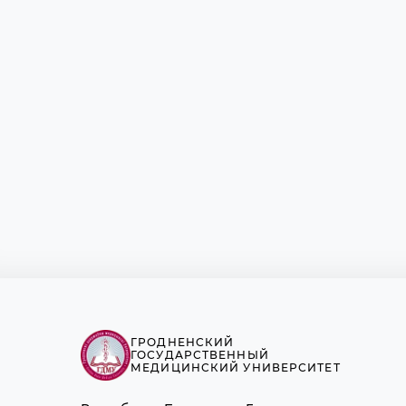
Отдел по связям с общест
Планово-экономический о
Профессорский консульта
центр
Редакционно-издательски
Сектор поддержки молод
специалистов и врачей-ин
Симуляционно-аттестацио
Социально-педагогически
психологический сектор
Столовая
Студенческий клуб
Учебно-методический отд
Юридический отдел
Центр обеспечения хозяй
деятельности
ГРОДНЕНСКИЙ
ГОСУДАРСТВЕННЫЙ
МЕДИЦИНСКИЙ УНИВЕРСИТЕТ