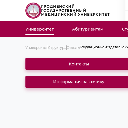
ГРОДНЕНСКИЙ
ГОСУДАРСТВЕННЫЙ
МЕДИЦИНСКИЙ УНИВЕРСИТЕТ
Университет
Абитуриентам
Ст
Редакционно-издательски
Университет
Структура
Отделы
Архив
Библиотека
Контакты
Бухгалтерия
Бюро охраны труда
Здравпункт
Канцелярия
Научно-организационный 
Информация заказчику
Отдел аспирантуры и док
Отдел безопасности
Отдел кадров
Отдел клинической работ
последипломной подгото
Отдел международных свя
Отдел образовательных
информационных технолог
научно-медицинской инф
Отдел по идеологической 
воспитательной работе