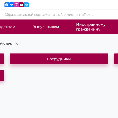
Образовательный портал
Контакты
Горячие линии
Почта
Иностранному
удентам
Выпускникам
гражданину
й отдел
Сотрудники
сектор
торантуры
ы и
вки
зей
ий и
ормации
и