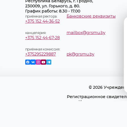
Республика Беларусь, г. Гродно,
230009, ул. Горького, д. 80.
График работы: 8.30 - 17.00
Банковские реквизиты
приёмная ректора:
+375 152 44-36-52
mailbox@grsmu.by
канцелярия:
+375 152 44-67-28
приёмная комиссия:
+375295229887
pk@grsmu.by
© 2026 Учрежден
Регистрационное свидетель
Использование матери