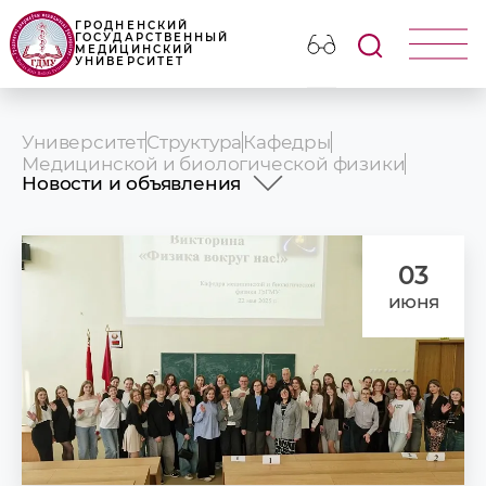
ГРОДНЕНСКИЙ
ГОСУДАРСТВЕННЫЙ
МЕДИЦИНСКИЙ
УНИВЕРСИТЕТ
Университет
Структура
Кафедры
Медицинской и биологической физики
Новости и объявления
История
Профессорско-преподавательский
состав
03
Учебная работа
июня
Научная работа
Конференции и семинары
Идеологическая и воспитательная
работа
СНО
Новости и объявления