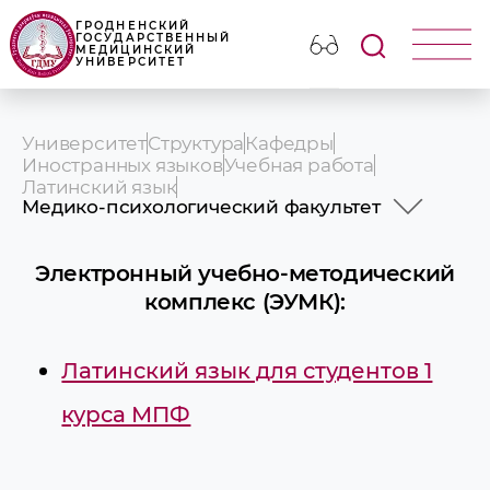
ГРОДНЕНСКИЙ
ГОСУДАРСТВЕННЫЙ
МЕДИЦИНСКИЙ
УНИВЕРСИТЕТ
Университет
Структура
Кафедры
Иностранных языков
Учебная работа
Латинский язык
Медико-психологический факультет
Критерии оценки знаний
Лечебный факультет
Электронный учебно-методический
Педиатрический факультет
комплекс (ЭУМК):
Медико-психологический факультет
Медико-диагностический факультет
Факультет иностранных учащихся с
Латинский язык для студентов 1
русским языком обучения
курса МПФ