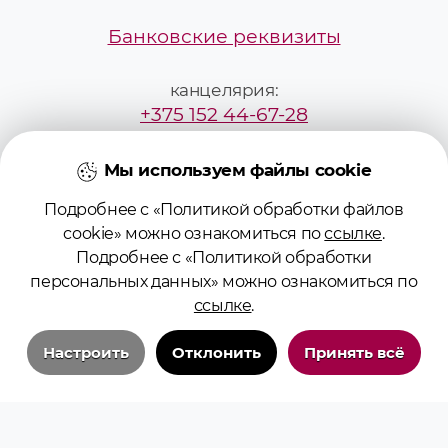
Банковские реквизиты
канцелярия:
+375 152 44-67-28
mailbox@grsmu.by
Мы используем файлы cookie
Подробнее с «Политикой обработки файлов
приёмная комиссия:
cookie» можно ознакомиться по
ссылке
.
+375295229887
Подробнее с «Политикой обработки
персональных данных» можно ознакомиться по
pk@grsmu.by
ссылке
.
Настроить
Отклонить
Принять всё
Технические/системные куки-файлы
Необходимы для основных функций сайта и обеспечения бесперебойной
работы пользователя на сайте. Всегда включены.
© 2026 Учреждение образования