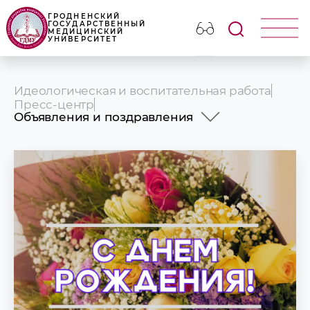
ГРОДНЕНСКИЙ
ГОСУДАРСТВЕННЫЙ
МЕДИЦИНСКИЙ
УНИВЕРСИТЕТ
Идеологическая и воспитательная работа
Пресс-центр
Объявления и поздравления
Новости
Анонсы
Фотогалерея
Наши издания
Университет в СМИ
Презентационные ролики ГрГМУ
Наши партнеры
Объявления и поздравления
Медицинский календарь
УНИВЕРСИТЕТУ - 65!