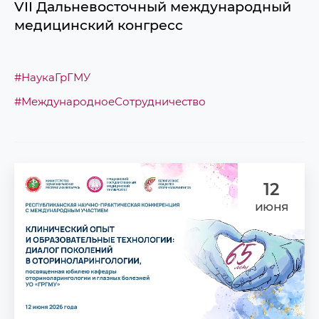
VII Дальневосточный международный
медицинский конгресс
#НаукаГрГМУ
#МеждународноеСотрудничество
12
июня