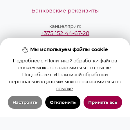
Банковские реквизиты
канцелярия:
+375 152 44-67-28
mailbox@grsmu.by
Мы используем файлы cookie
Подробнее с «Политикой обработки файлов
приёмная комиссия:
cookie» можно ознакомиться по
ссылке
.
+375295229887
Подробнее с «Политикой обработки
персональных данных» можно ознакомиться по
pk@grsmu.by
ссылке
.
Настроить
Отклонить
Принять всё
Технические/системные куки-файлы
Необходимы для основных функций сайта и обеспечения бесперебойной
работы пользователя на сайте. Всегда включены.
© 2026 Учреждение образования