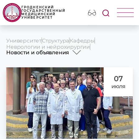
ГРОДНЕНСКИЙ
ГОСУДАРСТВЕННЫЙ
МЕДИЦИНСКИЙ
УНИВЕРСИТЕТ
Университет
Структура
Кафедры
Неврологии и нейрохирургии
Новости и объявления
История
Профессорско-преподавательский
состав
07
Учебная работа
июля
Интернатура
Научная работа
Клиническая работа
Идеологическая и воспитательная
работа
СНО
Новости и объявления