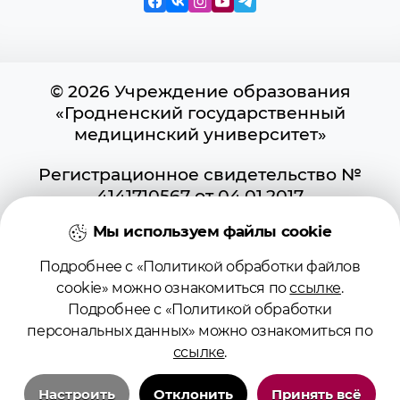
© 2026 Учреждение образования
«Гродненский государственный
медицинский университет»
Регистрационное свидетельство №
4141710567 от 04.01.2017
Государственного регистра
Мы используем файлы cookie
информационных ресурсов
Использование материалов сайта
Подробнее с «Политикой обработки файлов
возможно при условии указания
cookie» можно ознакомиться по
ссылке
.
активной ссылки на первоисточник.
Подробнее с «Политикой обработки
Положение о защите информации
персональных данных» можно ознакомиться по
Политика в отношении обработки
ссылке
.
cookies
Политика видеонаблюдения
Настроить
Отклонить
Принять всё