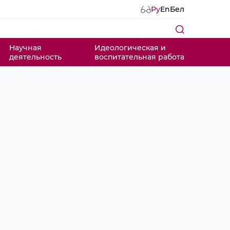
Ру
En
Бел
Научная
Идеологическая и
деятельность
воспитательная работа