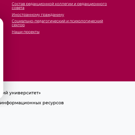
Состав редакционной коллегии и редакционного
совета
Иностранному гражданину
Социально-педагогический и психологический
сектор
Наши проекты
кий университет»
ра информационных ресурсов
лки на первоисточник.