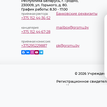
Республика Беларусь, г. Гродно,
230009, ул. Горького, д. 80.
График работы: 8.30 - 17.00
Банковские реквизиты
приёмная ректора:
+375 152 44-36-52
mailbox@grsmu.by
канцелярия:
+375 152 44-67-28
приёмная комиссия:
+375295229887
pk@grsmu.by
© 2026 Учрежден
Регистрационное свидетель
Использование матери