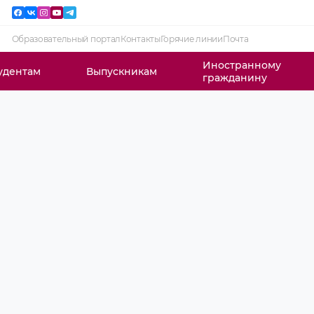
Образовательный портал
Контакты
Горячие линии
Почта
Иностранному
удентам
Выпускникам
гражданину