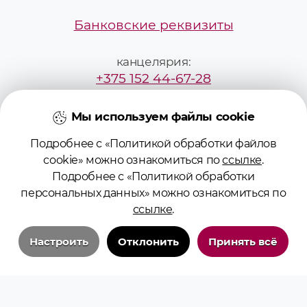
Банковские реквизиты
канцелярия:
+375 152 44-67-28
mailbox@grsmu.by
Мы используем файлы cookie
Подробнее с «Политикой обработки файлов
приёмная комиссия:
cookie» можно ознакомиться по
ссылке
.
+375295229887
Подробнее с «Политикой обработки
персональных данных» можно ознакомиться по
pk@grsmu.by
ссылке
.
Настроить
Отклонить
Принять всё
Технические/системные куки-файлы
Необходимы для основных функций сайта и обеспечения бесперебойной
работы пользователя на сайте. Всегда включены.
© 2026 Учреждение образования