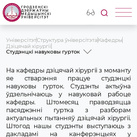
ГРОДЗЕНСКІ
ДЗЯРЖАЎНЫ
МЕДЫЦЫНСКІ
ЎНІВЕРСІТЭТ
Універсітэт
Структура ўніверсітэта
Кафедры
Дзіцячай хірургіi
Студэнцкі навуковы гурток
Гісторыя
Прафесарска-выкладчыцкi склад
На кафедры дзіцячай хірургіі з моманту
Вучэбная работа
яе стварэння працуе студэнцкі
Навуковая работа
навуковы гурток. Студэнты актыўна
Клінічная работа
ўдзельнічаюць у навуковай рабоце
Студэнцкі навуковы гурток
Навіны і аб\'явы
кафедры. Штомесяц праводзяцца
пасяджэнні гуртка з разборам
актуальных пытанняў дзіцячай хірургіі.
Штогод нашы студэнты выступаюць з
дакладамі на канферэнцыях у