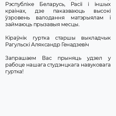
Рэспубліке Беларусь, Расіі і іншых
краінах, дзе паказваюць высокі
ўзровень валодання матэрыялам і
займаюць прызавыя месцы.
Кіраўнік гуртка старшы выкладчык
Рагульскі Аляксандр Генадзевіч
Запрашаем Вас прыняць удзел у
рабоце нашага студэнцкага навуковага
гуртка!