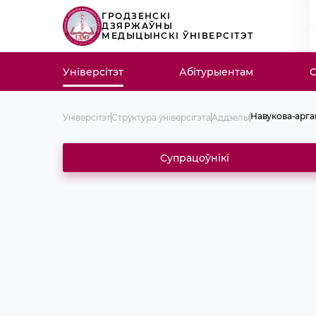
ГРОДЗЕНСКІ
ДЗЯРЖАЎНЫ
МЕДЫЦЫНСКІ ЎНІВЕРСІТЭТ
Універсітэт
Абітурыентам
С
Навукова-арга
Універсітэт
Структура ўніверсітэта
Аддзелы
Архіў
Бібліятэка
Супрацоўнікі
Бухгалтэрыя
Бюро аховы п
Здраўпункт
Канцылярыя
Навукова-арга
Аддзел аспіран
Аддзел кадраў
Аддзел клінічн
паслядыпломна
Аддзел міжнар
Аддзел адука
тэхналогій і 
інфармацыі
Аддзел па ідэа
рабоце
Аддзел па сувя