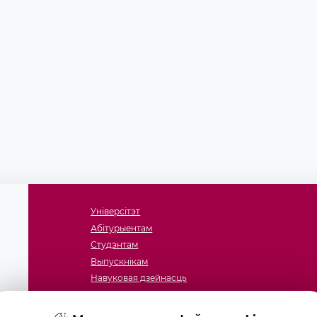
мічны аддзел
давецкі аддзел
тэстацыйны цэнтр
гагічны і псіхалагічны
б
ычны аддзел
зел
Універсітэт
Абітурыентам
Студэнтам
Выпускнікам
Навуковая дзейнасць
Факультэты