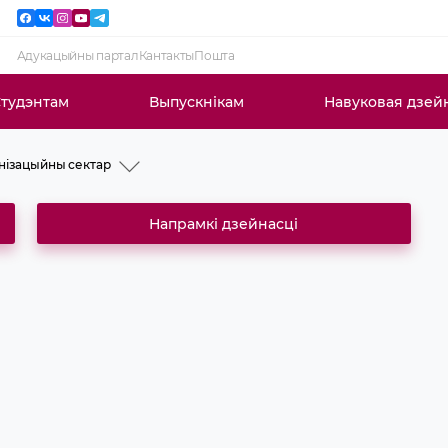
Адукацыйны партал
Кантакты
Пошта
тудэнтам
Выпускнікам
Навуковая дзей
нізацыйны сектар
Напрамкі дзейнасці
рацы
нізацыйны сектар
туры і дактарантуры
ай работы і
й падрыхтоўкі
одных сувязяў
цыйных інфармацыйных
навукова-медыцынскай
лагічнай і выхаваўчай
зях з грамадскасцю і