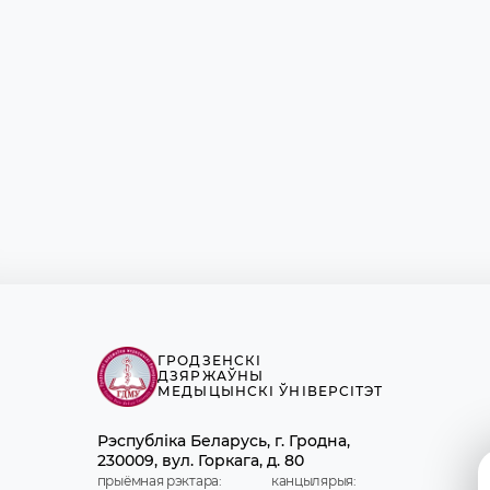
маркетынгу
Планава-экана
Рэдакцыйна-вы
Сімуляцыйна-а
Сацыяльна-педа
сектар АВРзМ
Студэнцкі клу
Вучэбна-метад
Юрыдычны адд
ГРОДЗЕНСКІ
ДЗЯРЖАЎНЫ
МЕДЫЦЫНСКІ ЎНІВЕРСІТЭТ
Рэспубліка Беларусь, г. Гродна,
230009, вул. Горкага, д. 80
прыёмная рэктара:
канцылярыя: