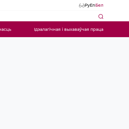
Ру
En
Бел
насць
Ідэалагічная і выхаваўчая праца