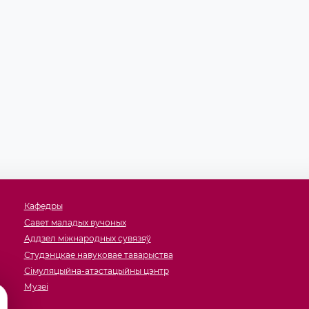
Кафедры
Савет маладых вучоных
Аддзел міжнародных сувязяў
Студэнцкае навуковае таварыства
Сімуляцыйна-атэстацыйны цэнтр
Музеi