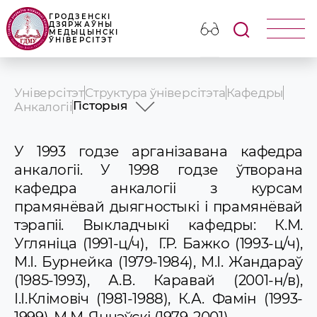
ГРОДЗЕНСКІ
ДЗЯРЖАЎНЫ
МЕДЫЦЫНСКІ
ЎНІВЕРСІТЭТ
Універсітэт
Структура ўніверсітэта
Кафедры
Гісторыя
Анкалогіі
Гісторыя
Прафесарска-выкладчыцкі склад
У 1993 годзе арганізавана кафедра
Вучэбная работа
анкалогіі. У 1998 годзе ўтворана
Навуковая работа
кафедра анкалогіі з курсам
Клінічная работа
Выхаваўчая работа
прамянёвай дыягностыкі і прамянёвай
Навіны і аб\'явы
тэрапіі. Выкладчыкі кафедры: К.М.
Угляніца (1991-ц/ч), Г.Р. Бажко (1993-ц/ч),
М.І. Бурнейка (1979-1984), М.І. Жандараў
(1985-1993), А.В. Каравай (2001-н/в),
І.І.Клімовіч (1981-1988), К.А. Фамін (1993-
1999), М.М. Янчэўскі (1979-2001).