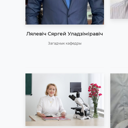
Лялевіч Сяргей Уладзіміравіч
Загадчык кафедры