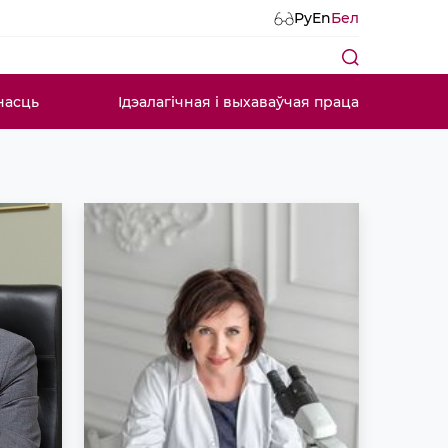
Ру
En
Бел
насць
Ідэалагічная і выхаваўчая праца