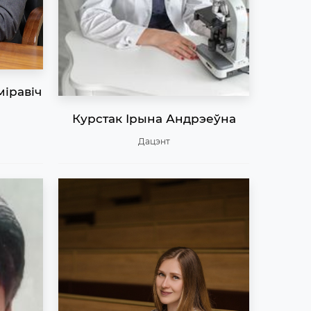
міравіч
Курстак Ірына Андрэеўна
Дацэнт