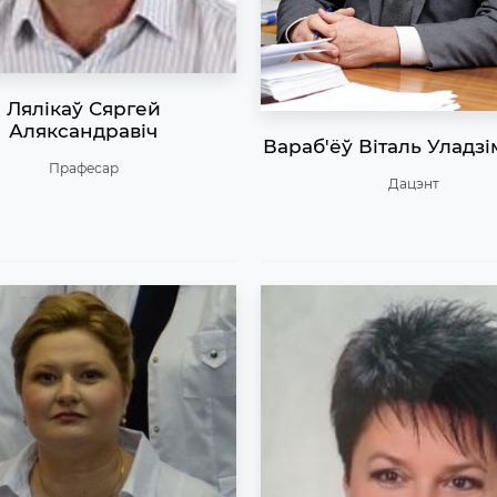
Лялікаў Сяргей
Аляксандравіч
Вараб'ёў Віталь Уладзі
Прафесар
Дацэнт