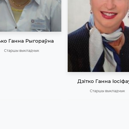
ько Ганна Рыгораўна
Старшы выкладчык
Дзітко Ганна Іосіф
Старшы выкладчык