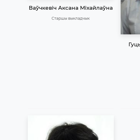
Ваўчкевіч Аксана Міхайлаўна
Старшы выкладчык
Гуц