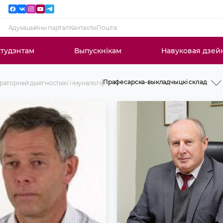
Адукацыйны партал
Кантакты
Пошта
тудэнтам
Выпускнікам
Навуковая дзей
Прафесарска-выкладчыцкі склад
раторнай дыягностыкі і імуналогіі
Гісторыя
Прафесарска-выкладчыцкі склад
Вучэбная работа
Навуковая работа
Клінічная работа
Навіны і аб\'явы