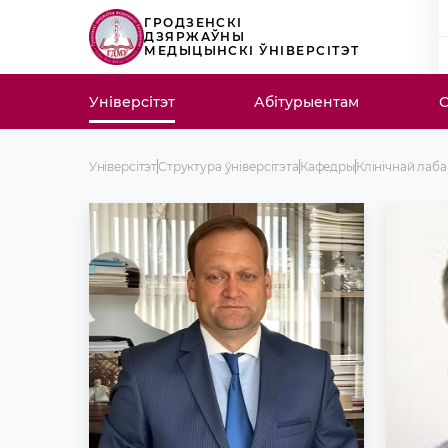
ГРОДЗЕНСКІ
ДЗЯРЖАЎНЫ
МЕДЫЦЫНСКІ ЎНІВЕРСІТЭТ
Універсітэт
Абітурыентам
С
Універсітэт
Структура ўніверсітэта
Кафедры
Клінічнай лаба