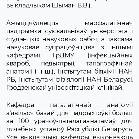
выкладчыкам Шыман В.В.).
Ажыццяўляецца марфалагічная
падтрымка суіскальнікаў універсітэта і
студэнцкіх навуковых работ, а таксама
навуковае супрацоўніцтва з іншымі
кафедрамі ГрДМУ (інфекцыйных
хвароб, педыятрыі, тапаграфічнай
анатоміі і інш.), Інстытутам біяхіміі НАН
РБ, Інстытутам фізіялогіі НАН Беларусі,
Гродзенскай універсітэцкай клінікай.
Кафедра паталагічнай анатоміі
з'явілася базай для падрыхтоўкі больш
за 100 урачоў-паталагаанатамаў для
лячэбных устаноў Рэспублікі Беларусь.
Усе выкладчыкі кафедры выконваюць