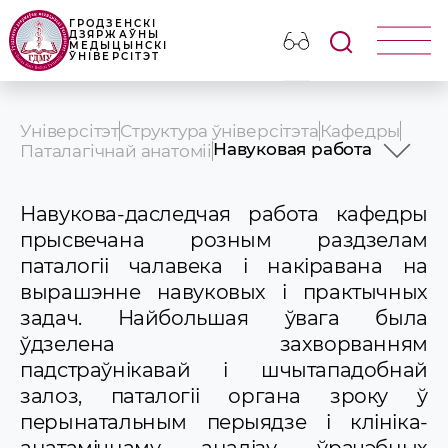
ГРОДЗЕНСКІ
ДЗЯРЖАЎНЫ
МЕДЫЦЫНСКІ
ЎНІВЕРСІТЭТ
Універсітэт
Структура ўніверсітэта
Кафедры
Навуковая работа
Паталагічнай анатоміі
Гісторыя кафедры
Прафесарска-выкладчыц
Навукова-даследчая работа кафедры
Вучэбная работа
прысвечана розным раздзелам
Клінічная работа
паталогіі чалавека і накіравана на
Навуковая работа
Навіны і аб\'явы
вырашэнне навуковых і практычных
задач. Найбольшая ўвага была
ўдзелена захворванням
падстраўнікавай і шчытападобнай
залоз, паталогіі органа зроку ў
перынатальным перыядзе і клініка-
анатамічнаму аналізу ўрачэбных