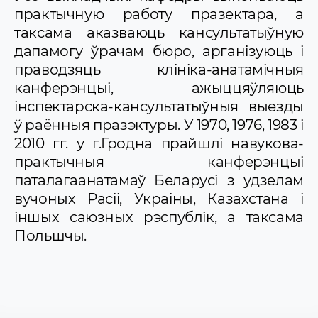
практычную работу празектара, а
таксама аказваюць кансультатыўную
дапамогу ўрачам бюро, арганізуюць і
праводзяць клініка-анатамічныя
канферэнцыі, ажыццяўляюць
інспектарска-кансультатыўныя выезды
ў раённыя празэктуры. У 1970, 1976, 1983 і
2010 гг. у г.Гродна прайшлі навукова-
практычныя канферэнцыі
паталагаанатамаў Беларусі з удзелам
вучоных Расіі, Украіны, Казахстана і
іншых саюзных рэспублік, а таксама
Польшчы.