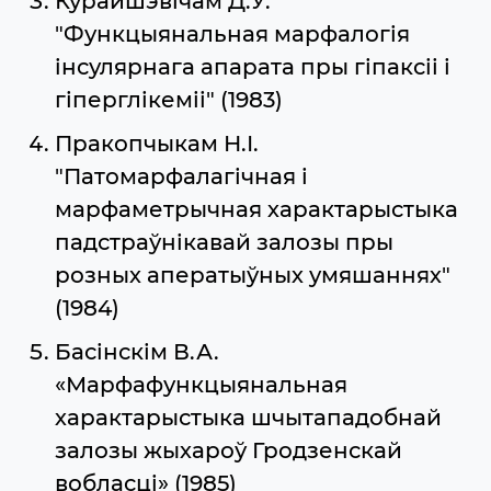
Курайшэвічам Д.У.
"Функцыянальная марфалогія
iнсулярнага апарата пры гіпаксіі і
гіперглікеміі" (1983)
Пракопчыкам Н.І.
"Патомарфалагічная і
марфаметрычная характарыстыка
падстраўнікавай залозы пры
розных аператыўных умяшаннях"
(1984)
Басінскім В.А.
«Марфафункцыянальная
характарыстыка шчытападобнай
залозы жыхароў Гродзенскай
вобласці» (1985)