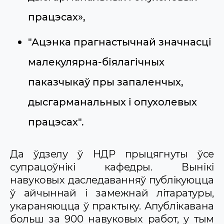
працэсах»,
"Ацэнка прагнастычнай значнасці
малекулярна-біялагічных
паказчыкаў пры запаленчых,
дысгарманальных і опухолевых
працэсах".
Да ўдзелу ў НДР прыцягнуты ўсе
супрацоўнікі кафедры. Вынікі
навуковых даследаванняў публікуюцца
ў айчыннай і замежнай літаратуры,
укараняюцца ў практыку. Апублікавана
больш за 900 навуковых работ, у тым