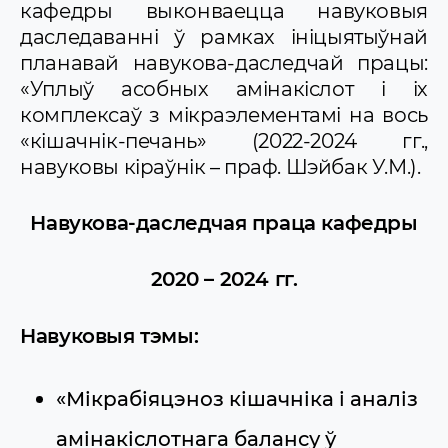
кафедры выконваецца навуковыя
даследаванні ў рамках ініцыятыўнай
планавай навукова-даследчай працы:
«Уплыў асобных амінакіслот і іх
комплексаў з мікраэлементамі на вось
«кішачнік-печань» (2022-2024 гг.,
навуковы кіраўнік – праф. Шэйбак У.М.).
Навукова-даследчая праца кафедры
2020 – 2024 гг.
Навуковыя тэмы:
«Мікрабіяцэноз кішачніка і аналіз
амінакіслотнага балансу ў