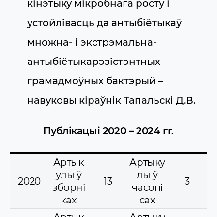
кінэтыку мікробнага росту і
устойлівасць да антыбіётыкаў
множна- і экстрэмальна-
антыбіётыкарэзістэнтных
грамадмоўных бактэрый –
навуковы кіраўнік Тапальскі Д.В.
Публікацыі 2020
–
2024 гг.
Артык
Артыку
улы ў
лы ў
2020
13
3
зборні
часопі
ках
сах
Артык
Артыку