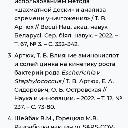
использованием метода
«шахматной доски» и анализа
«времени уничтожения» / Т. В.
Артюх // Весцi Нац. aкад. навук
Беларусі. Сер. біял. навук. – 2022. –
Т. 67, № 3. – С. 332–342.
Артюх, Т. В. Влияние аминокислот
и солей цинка на кинетику роста
бактерий рода
Escherichia
и
Staphylococcus
/ Т. В. Артюх, Е. А.
Сидорович, О. Б. Островская //
Наука и инновации. – 2022. – Т. 12, №
237. – С. 73-80.
Шейбак В.М., Горецкая М.В.
Разработка вакцин от SARS-COV-