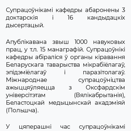
Супрацоўнікамі кафедры абаронены 3
доктарскія і 16 кандыдацкіх
дысертацый.
Апублікавана звыш 1000 навуковых
прац, у т.л. 15 манаграфій. Супрацоўнікі
кафедры абіраліся ў органы кіравання
Беларускага таварыства мікрабіёлагаў,
эпідэміёлагаў і паразітолагаў.
Міжнароднае супрацоўніцтва
ажыццяўляецца з Оксфардскім
універсітэтам (Вялікабрытанія),
Беластоцкай медыцынскай акадэміяй
(Польшча).
У цяперашні час супрацоўнікамі