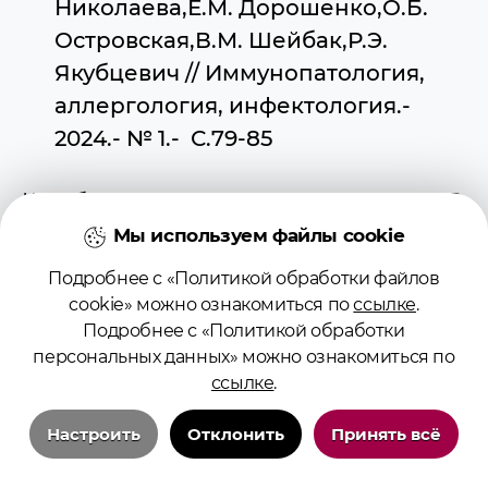
Николаева,Е.М. Дорошенко,О.Б.
Островская,В.М. Шейбак,Р.Э.
Якубцевич // Иммунопатология,
аллергология, инфектология.-
2024.- № 1.- С.79-85
Шейбак В.М., Горецкая М.В.
Аминокислоты-регуляторы: таурин и
Мы используем файлы cookie
иммунная система // Медицинские
Подробнее с «Политикой обработки файлов
новости – 2024 - №11. – С.8-12
cookie» можно ознакомиться по
ссылке
.
Подробнее с «Политикой обработки
персональных данных» можно ознакомиться по
ссылке
.
Патэнт
Настроить
Отклонить
Принять всё
Спосаб мадэлявання
Технические/системные куки-файлы