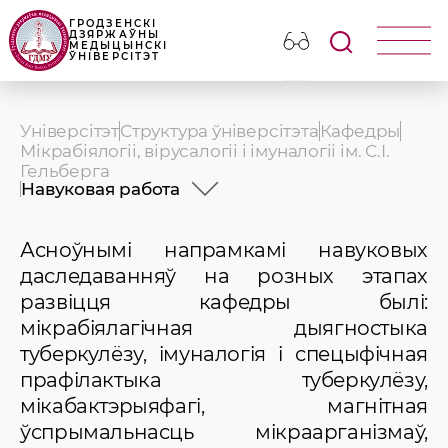
ГРОДЗЕНСКІ
ДЗЯРЖАЎНЫ
МЕДЫЦЫНСКІ
ЎНІВЕРСІТЭТ
Універсітэт
Структура ўніверсітэта
Кафедры
Мікрабіялогіі, вірусалогіі і імуналогіі ім. С.І.
Гельберга
Навуковая работа
Гісторыя
Прафесарска-выкладчыцкі склад
Асноўнымі напрамкамі навуковых
Вучэбная работа
даследаванняў на розных этапах
Навуковая работа
развіцця кафедры былі:
Ідэалагічная і выхаваўчая работа
мікрабіялагічная дыягностыка
СНТ
Навіны і аб\'явы
туберкулёзу, імуналогія і спецыфічная
прафілактыка туберкулёзу,
мікабактэрыяфагі, магнітная
ўспрымальнасць мікраарганізмаў,