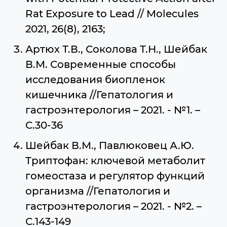
Rat Exposure to Lead // Molecules
2021, 26(8), 2163;
Артюх Т.В., Соколова Т.Н., Шейбак
В.М. Современные способы
исследования биопленок
кишечника //Гепатология и
гастроэнтерология – 2021. - №1. –
С.30-36
Шейбак В.М., Павлюковец А.Ю.
Триптофан: ключевой метаболит
гомеостаза и регулятор функций
организма //Гепатология и
гастроэнтерология – 2021. - №2. –
С.143-149