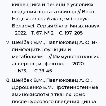
кишечника и печени в условиях
введения ацетата свинца // Весці
Нацыянальнай акадэміі навук
Беларусі. Серыя біялагічных навук.
- 2022. - Т. 67, № 2. - C. 197–205
Шейбак В.М., Павлюковец А.Ю. В-
лимфоциты: функции и
метаболизм // Иммунопатология,
аллергол, инфектол. — 2020.
— №3. — С.39-45
Шейбак В.М., Павлюковец А.Ю.,
Дорошенко Е.М. Протеиногенные
аминокислоты в тканях крыс
после курсового введения цинка