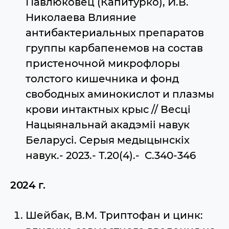
Павлюковец (Капитурко), И.В.
Николаева Влияние
антибактериальных препаратов
группы карбапенемов на состав
пристеночной микрофлоры
толстого кишечника и фонд
свободных аминокислот и плазмы
крови интактных крыс // Весцi
Нацыянальнай акадэмii навук
Беларусi. Серыя медыцынскiх
навук.- 2023.- Т.20(4).- С.340-346
2024 г.
Шейбак, В.М. Триптофан и цинк: