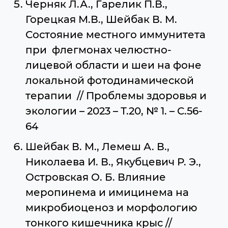
Черняк Л.А., Гарелик П.В.,
Горецкая М.В., Шейбак В. М.
Состояние местного иммунитета
при флегмонах челюстно-
лицевой области и шеи на фоне
локальной фотодинамической
терапии // Проблемы здоровья и
экологии – 2023 – Т.20, № 1. – С.56-
64
Шейбак В. М., Лемеш А. В.,
Николаева И. В., Якубцевич Р. Э.,
Островская О. Б. Влияние
меропинема и имицинема на
микробиоценоз и морфологию
тонкого кишечника крыс //