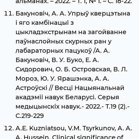
альманах. – 2022. – Т. 1, № 1. – С. 18-22.
Бакуновіч, А. А. Упрыў кверцэтына
і яго камбінацыі з
цыкладэкстрынам на загойванне
паўнаслойных скурных ран у
лабараторных пацукоў /А. А.
Бакуновіч, В. У. Буко, Е. А.
Сидорович, О. Б. Островская, В. Л.
Мороз, Ю. У. Ярашэнка, А. А.
Астроўскі // Весці Нацыянальнай
акадэміі навук Беларусі. Серыя
медыцынскіх навук.- 2022.- Т.19 (2).-
С.219-229
A.E. Kuzniatsou, V.M. Tsyrkunov, A. A.
A. Hussein. Clinical significance of