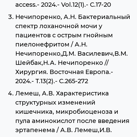
access.- 2024.- Vol.12(1).- С.17-20
Нечипоренко, А.Н. Бактериальный
спектр лоханочной мочи у
пациентов с острым гнойным
пиелонефритом / А.Н.
Нечипоренко,Д.М. Василевич,В.М.
Шейбак,Н.А. Нечипоренко //
Хирургия. Восточная Европа.-
2024.- Т.13(2).- С.265-272
Лемеш, А.В. Характеристика
структурных изменений
кишечника, микробиоценоза и
пула аминокислот после введения
эртапенема / А.В. Лемеш,И.В.