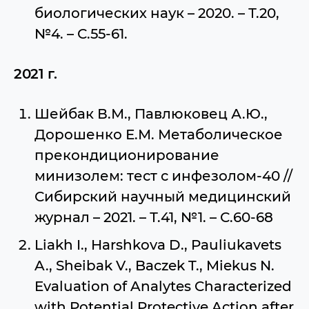
биологических наук – 2020. – Т.20,
№4. – С.55-61.
2021 г.
Шейбак В.М., Павлюковец А.Ю.,
Дорошенко Е.М. Метаболическое
прекондиционирование
минизолем: тест с инфезолом-40 //
Сибирский научный медицинский
журнал – 2021. – Т.41, №1. – С.60-68
Liakh I., Harshkova D., Pauliukavets
A., Sheibak V., Baczek T., Miekus N.
Evaluation of Analytes Characterized
with Potential Protective Action after