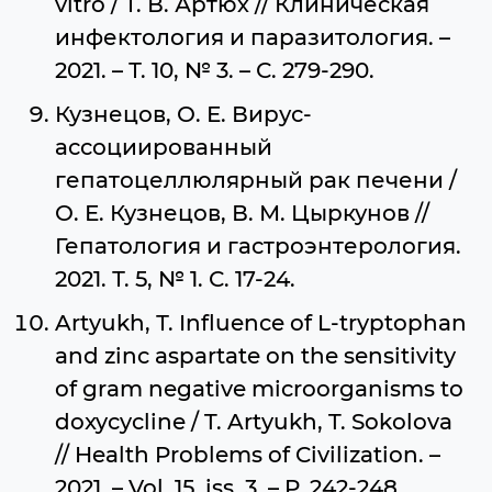
vitro / Т. В. Артюх // Клиническая
инфектология и паразитология. –
2021. – Т. 10, № 3. – С. 279-290.
Кузнецов, О. Е. Вирус-
ассоциированный
гепатоцеллюлярный рак печени /
О. Е. Кузнецов, В. М. Цыркунов //
Гепатология и гастроэнтерология.
2021. Т. 5, № 1. С. 17-24.
Artyukh, Т. Influence of L-tryptophan
and zinc aspartate on the sensitivity
of gram negative microorganisms to
doxycycline / T. Artyukh, T. Sokolova
// Health Problems of Civilization. –
2021. – Vol. 15, iss. 3. – P. 242-248.