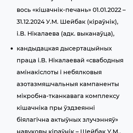
вось «кішачнік-печань» 01.01.2022 –
31.12.2024 У.М. Шейбак (кіраўнік),
і.В. Нікалаева (адк. выканаўца),
кандыдацкая дысертацыйных
праца і.В. Нікалаевай «свабодныя
амінакіслоты і небялковыя
азотазмяшчальныя кампаненты
мікробна-тканкавага комплексу
кішачніка пры ўздзеянні
біялагічна актыўных злучэнняў»
навуковы кіраўнік – Шейбак У.М.,