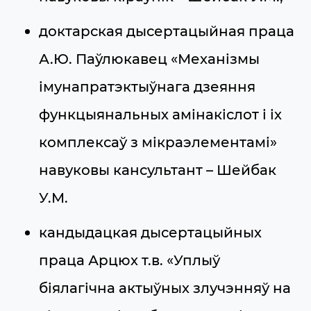
доктарская дысертацыйная праца
А.Ю. Паўлюкавец «Механізмы
імунапратэктыўнага дзеяння
функцыянальных амінакіслот і іх
комплексаў з мікраэлементамі»
навуковы кансультант – Шейбак
У.М.
кандыдацкая дысертацыйных
праца Арцюх т.в. «Уплыў
біялагічна актыўных злучэнняў на