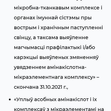
мікробна-тканкавым комплексе і
органах імуннай сістэмы пры
вострым і хранічным паступленні
свінцу, а таксама выяўленне
магчымасці прафілактыкі і/або
карэкцыі выяўленых змяненняў
увядзеннем амінакіслотна-
мікраэлементнага комплексу» –
скончана 31.10.2021 г.,
«Уплыў асобных амінакіслот і іх
комплексаў з мікраэлементамі на