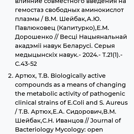
влияние совместного введения на
гемостаз свободных аминокислот
плазмы / В.М. Шейбак,А.Ю.
Павлюковец (Капитурко),Е.М.
Дорошенко // Весцi Нацыянальнай
акадэмii навук Беларусi. Серыя
медыцынскiх навук.- 2024.- Т.21(1).-
С.43-52
Артюх, Т.В. Biologically active
compounds as a means of changing
the metabolic activity of pathogenic
clinical strains of E.Coli and S. Aureus
/ Т.В. Артюх,Е.А. Сидорович,В.М.
Шейбак,С.Н. Иванцов // Journal of
Bacteriology Mycology: open