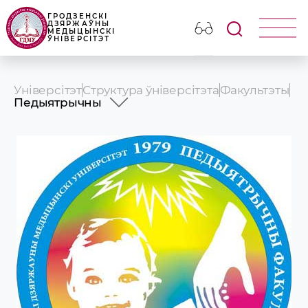
ГРОДЗЕНСКІ
ДЗЯРЖАЎНЫ
МЕДЫЦЫНСКІ
ЎНІВЕРСІТЭТ
Універсітэт
Структура ўніверсітэта
Факультэты
Педыятрычны
Лячэбны
Педыятрычны
Медыка-дыягнастычны
Медыка-псiхалагiчны
Замежных навучэнцаў
Факультэт павышэння кваліфікацыі і
перападрыхтоўкі