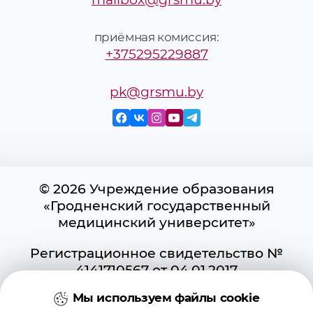
приёмная комиссия:
+375295229887
pk@grsmu.by
© 2026 Учреждение образования
«Гродненский государственный
медицинский университет»
Регистрационное свидетельство №
4141710567 от 04.01.2017
Государственного регистра
Мы используем файлы cookie
информационных ресурсов