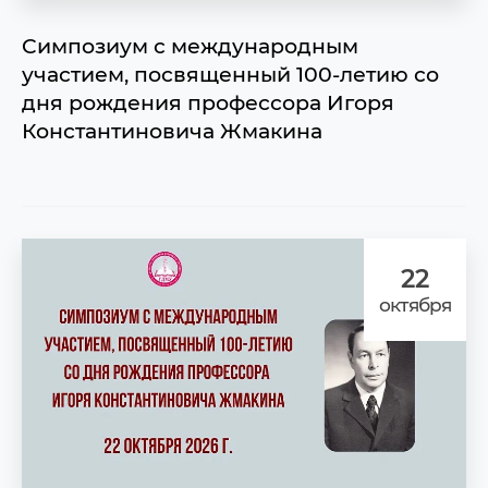
«Компьютерный марафон»
Конференции и семинары
Cимпозиум с международным
Новости и объявления
участием, посвященный 100-летию со
дня рождения профессора Игоря
Константиновича Жмакина
22
октября