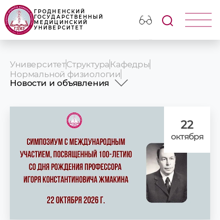
ГРОДНЕНСКИЙ
ГОСУДАРСТВЕННЫЙ
МЕДИЦИНСКИЙ
УНИВЕРСИТЕТ
Университет
Структура
Кафедры
Нормальной физиологии
Новости и объявления
История
Профессорско-преподавательский
состав
22
Учебная работа
октября
Магистратура / Master\'s course
Научная работа
Научная школа
Идеологическая и воспитательная
работа
СНО (студенческая научно-
исследовательская лаборатория
«Оxygenium»)
Олимпиада физиологических знаний