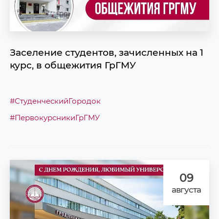
Заселение студентов, зачисленных на 1
курс, в общежития ГрГМУ
#СтуденческийГородок
#ПервокурсникиГрГМУ
09
августа