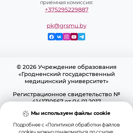
приёмная комиссия:
+375295229887
pk@grsmu.by
© 2026 Учреждение образования
«Гродненский государственный
медицинский университет»
Регистрационное свидетельство №
4141710567 от 04.01.2017
Государственного регистра
Мы используем файлы cookie
информационных ресурсов
Использование материалов сайта
Подробнее с «Политикой обработки файлов
возможно при условии указания
cookie» можно ознакомиться по
ссылке
.