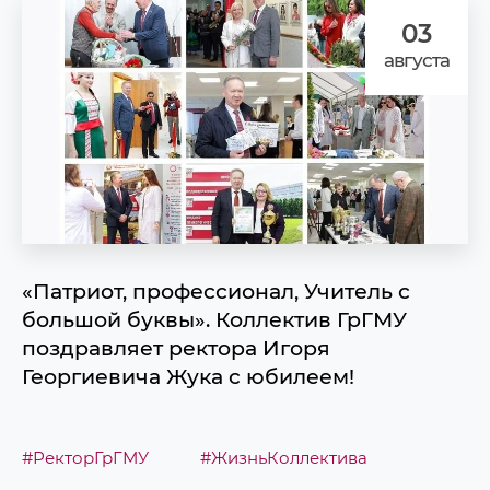
03
августа
«Патриот, профессионал, Учитель с
большой буквы». Коллектив ГрГМУ
поздравляет ректора Игоря
Георгиевича Жука с юбилеем!
#РекторГрГМУ
#ЖизньКоллектива