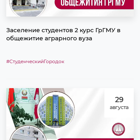
Заселение студентов 2 курс ГрГМУ в
общежитие аграрного вуза
#СтуденческийГородок
29
августа