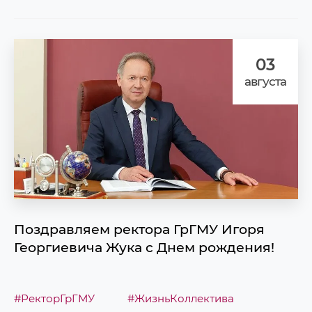
03
августа
Поздравляем ректора ГрГМУ Игоря
Георгиевича Жука с Днем рождения!
#РекторГрГМУ
#ЖизньКоллектива