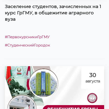
Заселение студентов, зачисленных на 1
курс ГрГМУ, в общежитие аграрного
вуза
#ПервокурсникиГрГМУ
#СтуденческийГородок
30
августа