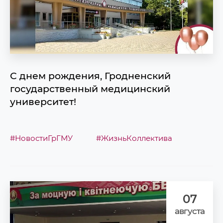
С днем рождения, Гродненский
государственный медицинский
университет!
#НовостиГрГМУ
#ЖизньКоллектива
07
августа