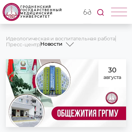
ГРОДНЕНСКИЙ
ГОСУДАРСТВЕННЫЙ
МЕДИЦИНСКИЙ
УНИВЕРСИТЕТ
Идеологическая и воспитательная работа
Новости
Пресс-центр
Новости
Анонсы
Фотогалерея
30
Наши издания
августа
Университет в СМИ
Презентационные ролики ГрГМ
Наши партнеры
Объявления и поздравления
Медицинский календарь
УНИВЕРСИТЕТУ - 65!