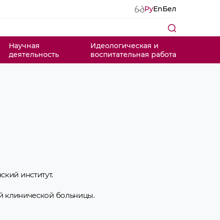
Ру
En
Бел
Научная
Идеологическая и
деятельность
воспитательная работа
ский институт.
кой клинической больницы.