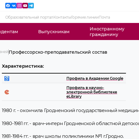
Образовательный портал
Контакты
Горячие линии
Почта
Иностранному
удентам
Выпускникам
гражданину
езней
Профессорско-преподавательский состав
Характеристика:
Профиль в Академии Google
Профиль в научно-
электронной библиотеке
eLibrary
1980 г. - окончила Гродненский государственный медицин
1980-1981 гг. - врач–интерн Гродненской областной детс
1981-1984 гг. - врач школы поликлиники №1 г.Гродно.