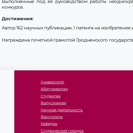
Выполненные под ее руководством работы неоднокр
конкурсе.
Достижения:
Автор 162 научных публикации, 1 патента на изобретение
Награждена почетной грамотой Гродненского государств
Университет
Абитуриентам
Студентам
Выпускникам
Научная деятельность
Факультеты
Кафедры
Студенческий городок