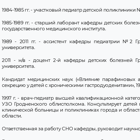
1984-1985 гг. - участковый педиатр детской поликлиники №
1985-1989 гг. - старший лаборант кафедры детских боле
государственного медицинского института.
1989 - 2011 гг. - ассистент кафедры педиатрии №2 Г
университета.
2011 - н/в - доцент 2-й кафедры детских болезней Г
университета.
Кандидат медицинских наук («Влияние парафиновых 
секрецию у детей с хроническими гастродуоденитами», 19
1997 г. - врач-педиатр высшей квалификационной катег
УЗО Гродненского облисполкома. Консультирует детей 
клинической больницы и поликлиниках города и област
области.
Ответственная за работу СНО кафедры, руководит научно