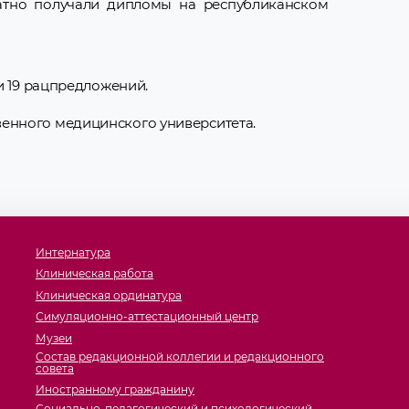
атно получали дипломы на республиканском
 и 19 рацпредложений.
енного медицинского университета.
Интернатура
Клиническая работа
Клиническая ординатура
Симуляционно-аттестационный центр
Музеи
Состав редакционной коллегии и редакционного
совета
Иностранному гражданину
Социально-педагогический и психологический