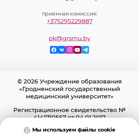
приёмная комиссия:
+375295229887
pk@grsmu.by
© 2026 Учреждение образования
«Гродненский государственный
медицинский университет»
Регистрационное свидетельство №
4141710567 от 04.01.2017
Государственного регистра
Мы используем файлы cookie
информационных ресурсов