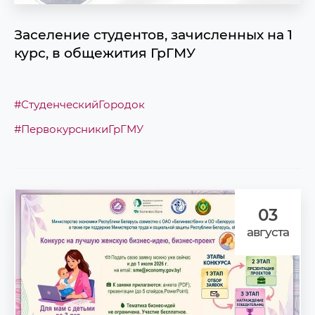
Заселение студентов, зачисленных на 1
курс, в общежития ГрГМУ
#СтуденческийГородок
#ПервокурсникиГрГМУ
03
августа