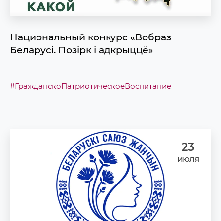
Национальный конкурс «Вобраз
Беларусi. Позiрк i адкрыццё»
#ГражданскоПатриотическоеВоспитание
23
июля