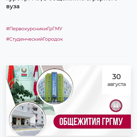
вуза
#ПервокурсникиГрГМУ
#СтуденческийГородок
30
августа