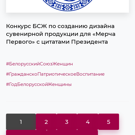
Конкурс БСЖ по созданию дизайна
сувенирной продукции для «Мерча
Первого» с цитатами Президента
#БелорусскийСоюзЖенщин
#ГражданскоПатриотическоеВоспитание
#ГодБелорусскойЖенщины
1
2
3
4
5