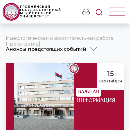
ГРОДНЕНСКИЙ
ГОСУДАРСТВЕННЫЙ
МЕДИЦИНСКИЙ
УНИВЕРСИТЕТ
Идеологическая и воспитательная работа
Пресс-центр
Анонсы предстоящих событий
Новости
Анонсы
Фотогалерея
15
Наши издания
сентября
Университет в СМИ
Презентационные ролики ГрГМУ
Наши партнеры
Объявления и поздравления
Медицинский календарь
УНИВЕРСИТЕТУ - 65!