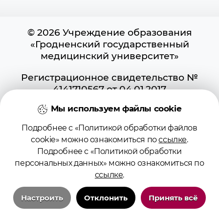
© 2026 Учреждение образования
«Гродненский государственный
медицинский университет»
Регистрационное свидетельство №
4141710567 от 04.01.2017
Государственного регистра
Мы используем файлы cookie
информационных ресурсов
Использование материалов сайта
Подробнее с «Политикой обработки файлов
возможно при условии указания
cookie» можно ознакомиться по
ссылке
.
активной ссылки на первоисточник.
Подробнее с «Политикой обработки
Положение о защите информации
персональных данных» можно ознакомиться по
Политика в отношении обработки
ссылке
.
cookies
Политика видеонаблюдения
Настроить
Отклонить
Принять всё
Настройка cookie
Технические/системные куки-файлы