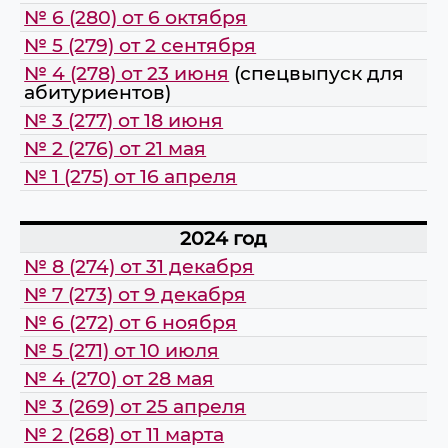
№ 6 (280) от 6 октября
№ 5 (279) от 2 сентября
№ 4 (278) от 23 июня
(спецвыпуск для
абитуриентов)
№ 3 (277) от 18 июня
№ 2 (276) от 21 мая
№ 1 (275) от 16 апреля
2024 год
№ 8 (274) от 31 декабря
№ 7 (273) от 9 декабря
№ 6 (272) от 6 ноября
№ 5 (271) от 10 июля
№ 4 (270) от 28 мая
№ 3 (269) от 25 апреля
№ 2 (268) от 11 марта