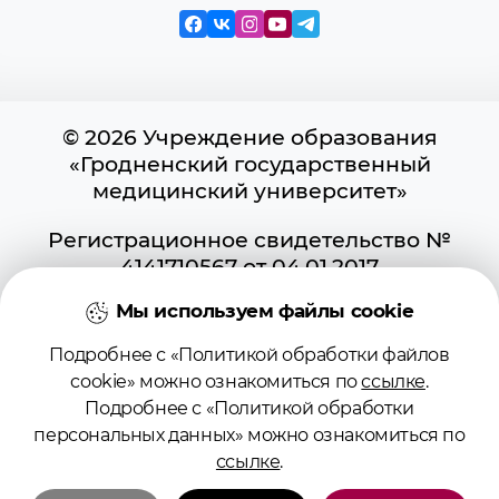
© 2026 Учреждение образования
«Гродненский государственный
медицинский университет»
Регистрационное свидетельство №
4141710567 от 04.01.2017
Государственного регистра
Мы используем файлы cookie
информационных ресурсов
Использование материалов сайта
Подробнее с «Политикой обработки файлов
возможно при условии указания
cookie» можно ознакомиться по
ссылке
.
активной ссылки на первоисточник.
Подробнее с «Политикой обработки
Положение о защите информации
персональных данных» можно ознакомиться по
Политика в отношении обработки
ссылке
.
cookies